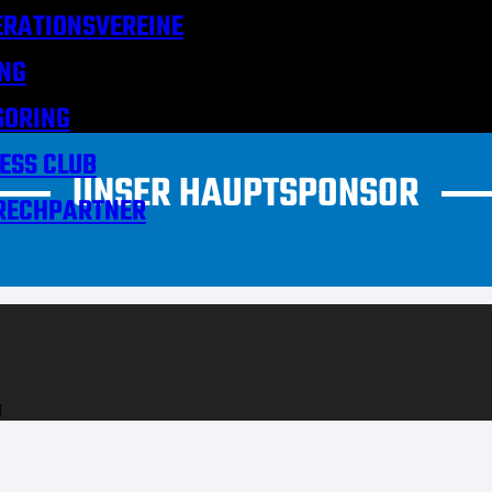
RATIONSVEREINE
NG
SORING
ESS CLUB
UNSER HAUPTSPONSOR
RECHPARTNER
H