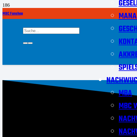
GESEL
MANA
MBC Fanshop
GESCH
KONT
AKKRE
SPIEL
NACHWUC
MBA
MBC W
NACH
NACH