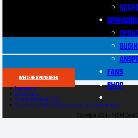
KOOPE
SPONSORI
SPON
BUSIN
ANSP
FANS
WEITERE SPONSOREN
SHOP
Impressum
Datenschutz
Cookie-Richtlinie (EU)
Der SYNTAINICS MBC live und auf Abruf bei Dyn
Copyright 2024 – MBM Gmb