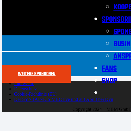
KOOPE
SPONSORI
SPON
BUSIN
ANSP
FANS
WEITERE SPONSOREN
SHOP
Impressum
Datenschutz
Cookie-Richtlinie (EU)
Der SYNTAINICS MBC live und auf Abruf bei Dyn
Copyright 2024 – MBM Gmb