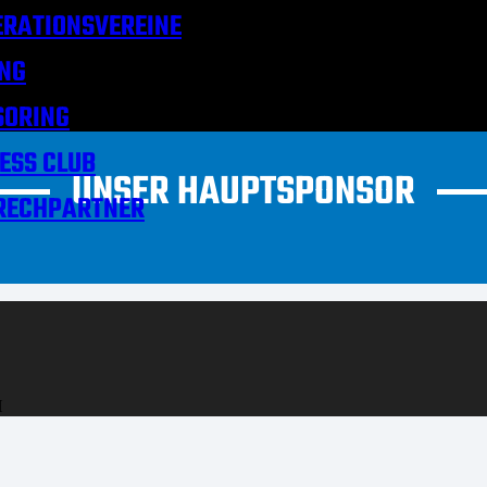
RATIONSVEREINE
NG
SORING
ESS CLUB
UNSER HAUPTSPONSOR
RECHPARTNER
H