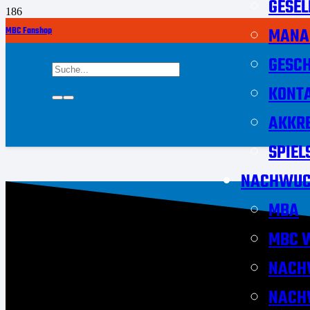
GESEL
MANA
MBC Fanshop
GESCH
KONT
AKKRE
SPIEL
NACHWUC
MBA
MBC W
NACH
NACH