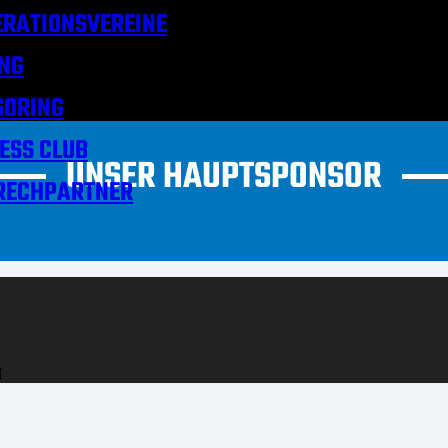
RATIONSVEREINE
NG
SORING
ESS CLUB
UNSER HAUPTSPONSOR
RECHPARTNER
H