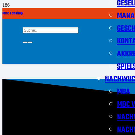
GESEL
MANA
MBC Fanshop
GESCH
KONT
AKKRE
SPIEL
NACHWUC
MBA
MBC W
NACH
NACH