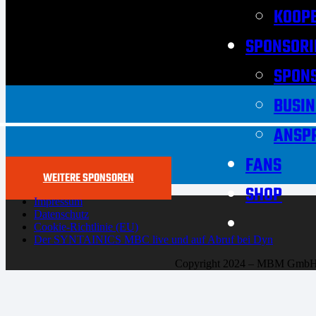
KOOPE
SPONSORI
SPON
BUSIN
ANSP
FANS
WEITERE SPONSOREN
SHOP
Impressum
Datenschutz
Cookie-Richtlinie (EU)
Der SYNTAINICS MBC live und auf Abruf bei Dyn
Copyright 2024 – MBM Gmb