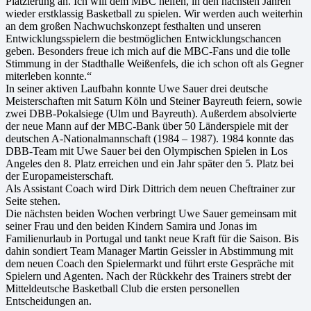
Platzierung an. Ich will dem MBC helfen, in den nächsten Jahren
wieder erstklassig Basketball zu spielen. Wir werden auch weiterhin
an dem großen Nachwuchskonzept festhalten und unseren
Entwicklungsspielern die bestmöglichen Entwicklungschancen
geben. Besonders freue ich mich auf die MBC-Fans und die tolle
Stimmung in der Stadthalle Weißenfels, die ich schon oft als Gegner
miterleben konnte.“
In seiner aktiven Laufbahn konnte Uwe Sauer drei deutsche
Meisterschaften mit Saturn Köln und Steiner Bayreuth feiern, sowie
zwei DBB-Pokalsiege (Ulm und Bayreuth). Außerdem absolvierte
der neue Mann auf der MBC-Bank über 50 Länderspiele mit der
deutschen A-Nationalmannschaft (1984 – 1987). 1984 konnte das
DBB-Team mit Uwe Sauer bei den Olympischen Spielen in Los
Angeles den 8. Platz erreichen und ein Jahr später den 5. Platz bei
der Europameisterschaft.
Als Assistant Coach wird Dirk Dittrich dem neuen Cheftrainer zur
Seite stehen.
Die nächsten beiden Wochen verbringt Uwe Sauer gemeinsam mit
seiner Frau und den beiden Kindern Samira und Jonas im
Familienurlaub in Portugal und tankt neue Kraft für die Saison. Bis
dahin sondiert Team Manager Martin Geissler in Abstimmung mit
dem neuen Coach den Spielermarkt und führt erste Gespräche mit
Spielern und Agenten. Nach der Rückkehr des Trainers strebt der
Mitteldeutsche Basketball Club die ersten personellen
Entscheidungen an.