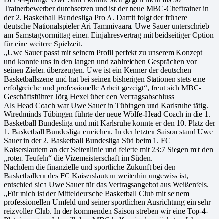
Trainerbewerber durchsetzen und ist der neue MBC-Cheftrainer in
der 2. Basketball Bundesliga Pro A. Damit folgt der frühere
deutsche Nationalspieler Ari Tammivaara. Uwe Sauer unterschrieb
am Samstagvormittag einen Einjahresvertrag mit beidseitiger Option
für eine weitere Spielzeit.
„Uwe Sauer passt mit seinem Profil perfekt zu unserem Konzept
und konnte uns in den langen und zahlreichen Gesprächen von
seinen Zielen überzeugen. Uwe ist ein Kenner der deutschen
Basketballszene und hat bei seinen bisherigen Stationen stets eine
erfolgreiche und professionelle Arbeit gezeigt“, freut sich MBC-
Geschäftsführer Jörg Hexel über den Vertragsabschluss.
Als Head Coach war Uwe Sauer in Tübingen und Karlsruhe tätig.
Wiredminds Tübingen führte der neue Wölfe-Head Coach in die 1.
Basketball Bundesliga und mit Karlsruhe konnte er den 10. Platz der
1. Basketball Bundesliga erreichen. In der letzten Saison stand Uwe
Sauer in der 2. Basketball Bundesliga Süd beim 1. FC
Kaiserslautern an der Seitenlinie und feierte mit 23:7 Siegen mit den
„roten Teufeln“ die Vizemeisterschaft im Süden.
Nachdem die finanzielle und sportliche Zukunft bei den
Basketballern des FC Kaiserslautern weiterhin ungewiss ist,
entschied sich Uwe Sauer für das Vertragsangebot aus Weißenfels.
„Für mich ist der Mitteldeutsche Basketball Club mit seinem
professionellen Umfeld und seiner sportlichen Ausrichtung ein sehr
reizvoller Club. In der kommenden Saison streben wir eine Top-4-