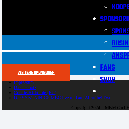
KOOPE
SPONSORI
SPON
BUSIN
ANSP
FANS
WEITERE SPONSOREN
SHOP
Impressum
Datenschutz
Cookie-Richtlinie (EU)
Der SYNTAINICS MBC live und auf Abruf bei Dyn
Copyright 2024 – MBM Gmb