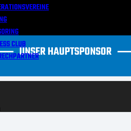
RATIONSVEREINE
NG
SORING
ESS CLUB
UNSER HAUPTSPONSOR
RECHPARTNER
H