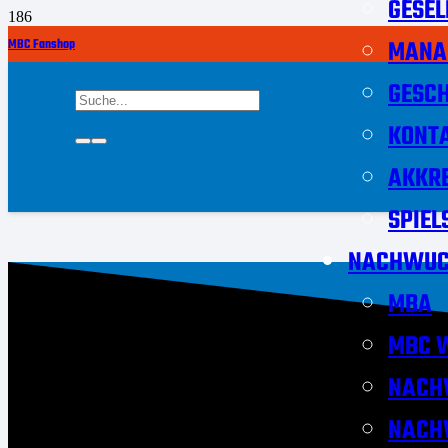
GESEL
MANA
MBC Fanshop
GESCH
KONT
AKKRE
SPIEL
NACHWUC
MBA
MBC W
NACH
NACH