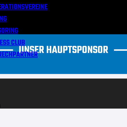
RATIONSVEREINE
NG
SORING
ESS CLUB
UNSER HAUPTSPONSOR
RECHPARTNER
H