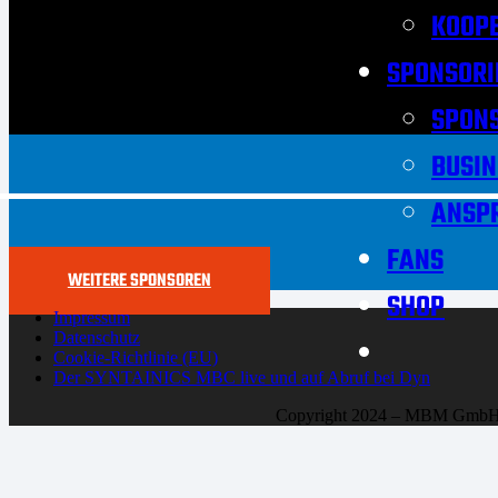
KOOPE
SPONSORI
SPON
BUSIN
ANSP
FANS
WEITERE SPONSOREN
SHOP
Impressum
Datenschutz
Cookie-Richtlinie (EU)
Der SYNTAINICS MBC live und auf Abruf bei Dyn
Copyright 2024 – MBM Gmb