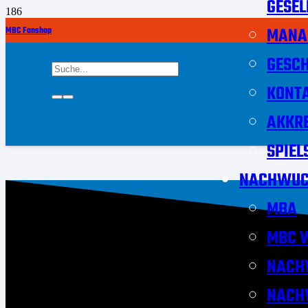
GESEL
MANA
MBC Fanshop
GESCH
KONT
AKKRE
SPIEL
NACHWUC
MBA
MBC W
NACH
NACH