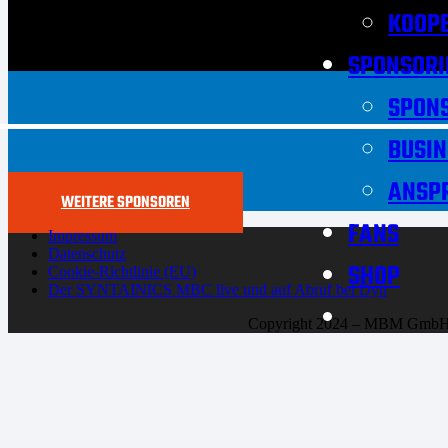
KOOPE
SPONSORI
SPON
BUSIN
ANSP
WEITERE SPONSOREN
FANS
Impressum
Datenschutz
SHOP
Cookie-Richtlinie (EU)
Der SYNTAINICS MBC live und auf Abruf bei Dyn
Copyright 2024 – MBM Gmb