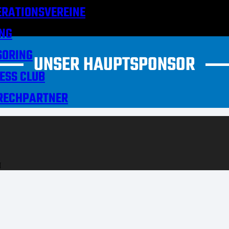
RATIONSVEREINE
NG
SORING
UNSER HAUPTSPONSOR
ESS CLUB
RECHPARTNER
H