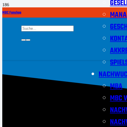
GESEL
MANA
MBC Fanshop
GESCH
KONT
AKKRE
SPIEL
NACHWUC
MBA
MBC W
NACH
NACH