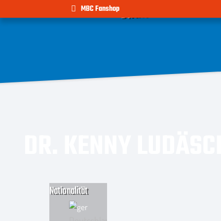
TEAM
NEWS
MBC Fanshop
START
DR. KENNY LUDÄSC
Nationalität
Deutschland