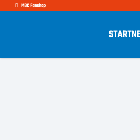
MBC Fanshop
START
N