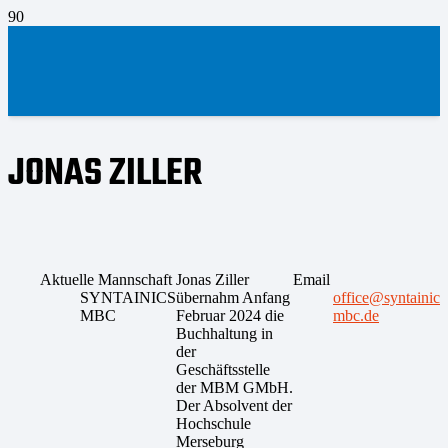
JONAS ZILLER
Aktuelle Mannschaft
Jonas Ziller
Email
SYNTAINICS
übernahm Anfang
office@syntainics
MBC
Februar 2024 die
mbc.de
Buchhaltung in
der
Geschäftsstelle
der MBM GMbH.
Der Absolvent der
Hochschule
Merseburg