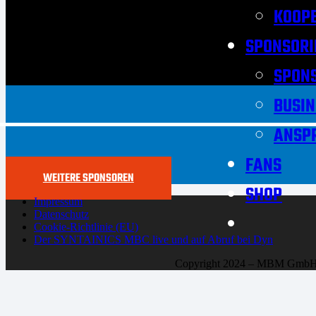
KOOPE
SPONSORI
SPON
BUSIN
ANSP
FANS
WEITERE SPONSOREN
SHOP
Impressum
Datenschutz
Cookie-Richtlinie (EU)
Der SYNTAINICS MBC live und auf Abruf bei Dyn
Copyright 2024 – MBM Gmb