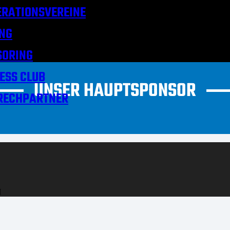
RATIONSVEREINE
NG
SORING
ESS CLUB
UNSER HAUPTSPONSOR
RECHPARTNER
H