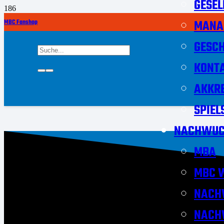
GESEL
MANA
MBC Fanshop
GESCH
KONT
AKKRE
SPIEL
NACHWUC
MBA
MBC W
NACH
NACH