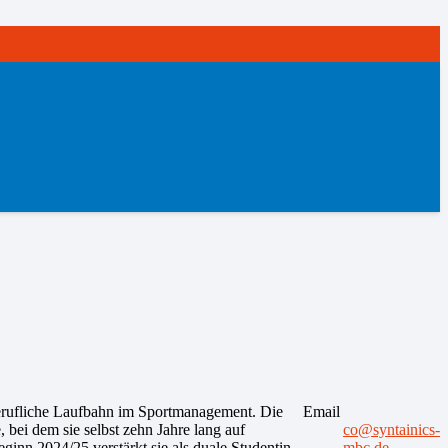
berufliche Laufbahn im Sportmanagement. Die
Email
, bei dem sie selbst zehn Jahre lang auf
co@syntainics-
ginn 2024/25 verstärkt sie als duale Studentin
mbc.de