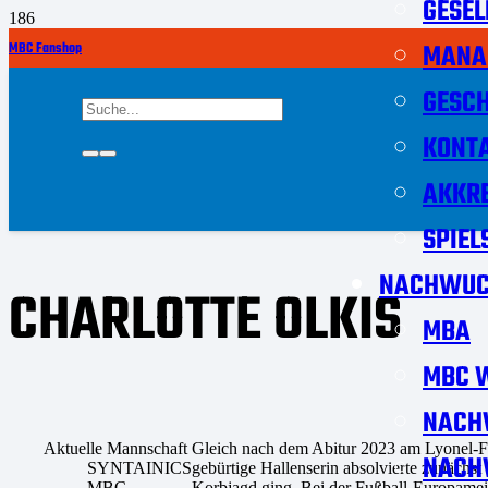
GESEL
MANA
MBC Fanshop
GESCH
KONT
AKKRE
SPIEL
NACHWUC
CHARLOTTE OLKIS
MBA
MBC W
NACH
Aktuelle Mannschaft
Gleich nach dem Abitur 2023 am Lyonel-Fe
NACH
SYNTAINICS
gebürtige Hallenserin absolvierte zunächst 
MBC
Korbjagd ging. Bei der Fußball-Europameist