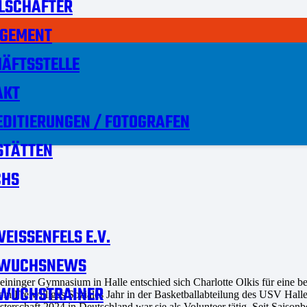
LSCHAFTER
GEMENT
ÄFTSSTELLE
AKT
DITIERUNGEN / FOTOGRAFEN
STÄTTEN
HS
EISSENFELS E.V.
WUCHSNEWS
ininger Gymnasium in Halle entschied sich Charlotte Olkis für eine 
WUCHSTRAINER
ein Freiwilliges Soziales Jahr in der Basketballabteilung des USV Halle
erschaft 2024 in Deutschland war sie als Volunteer tätig. Seit Saisonbe