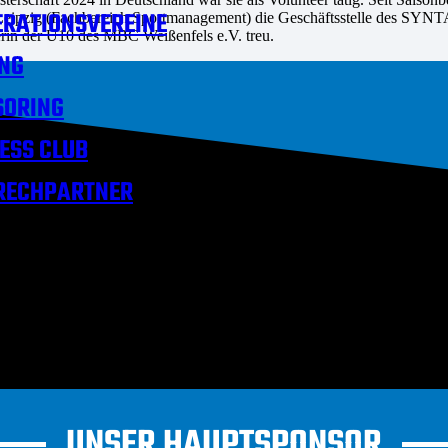
RATIONSVEREINE
in Leipzig (Fachbereich Sportmanagement) die Geschäftsstelle des SY
inerin der U10 des MBC Weißenfels e.V. treu.
NG
SORING
ESS CLUB
RECHPARTNER
UNSER HAUPTSPONSOR