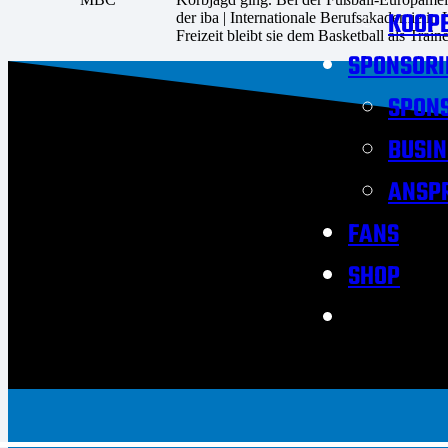
KOOPE
der iba | Internationale Berufsakademie 
Freizeit bleibt sie dem Basketball als Tra
SPONSORI
SPON
BUSIN
ANSP
FANS
SHOP