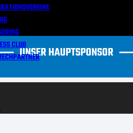
RATIONSVEREINE
NG
SORING
ESS CLUB
UNSER HAUPTSPONSOR
RECHPARTNER
H