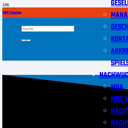
GESEL
MANA
MBC Fanshop
GESCH
KONT
AKKRE
SPIEL
NACHWUC
MBA
MBC W
NACH
NACH