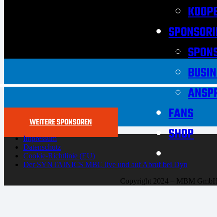
KOOPE
SPONSORI
SPON
BUSIN
ANSP
FANS
WEITERE SPONSOREN
SHOP
Impressum
Datenschutz
Cookie-Richtlinie (EU)
Der SYNTAINICS MBC live und auf Abruf bei Dyn
Copyright 2024 – MBM Gmb