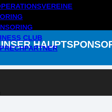
PERATIONSVEREINE
ORING
NSORING
INESS CLUB
UNSER HAUPTSPONSO
PRECHPARTNER
H