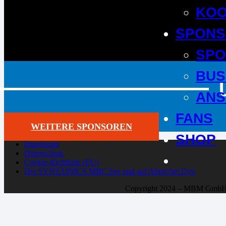
KOO
SPONS
SPO
BUS
ANS
FANS
WEITERE SPONSOREN
SHOP
Impressum
Datenschutz
Cookie-Richtlinie (EU)
Der SYNTAINICS MBC live und auf Abruf bei Dyn
Copyright 2024 – MBM Gmb