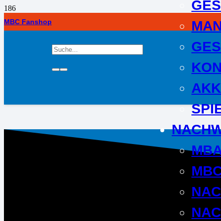
GES
MBC Fanshop
MA
GES
KON
AKK
SPI
NACH
MB
MBC
NA
NAC