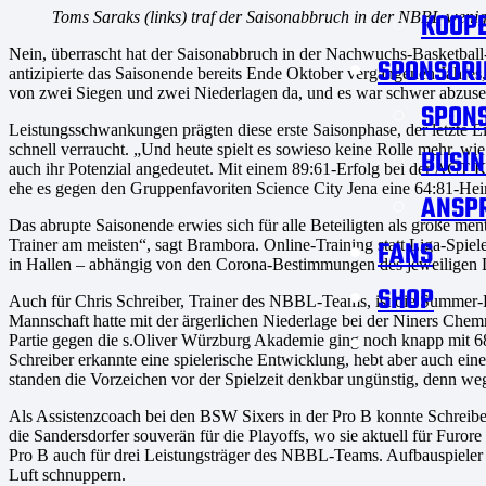
KOOPE
Toms Saraks (links) traf der Saisonabbruch in der NBBL weni
Nein, überrascht hat der Saisonabbruch in der Nachwuchs-Basketb
SPONSORI
antizipierte das Saisonende bereits Ende Oktober vergangenen Jahres
von zwei Siegen und zwei Niederlagen da, und es war schwer abzuse
SPON
Leistungsschwankungen prägten diese erste Saisonphase, der letzte E
schnell verraucht. „Und heute spielt es sowieso keine Rolle mehr, wi
BUSIN
auch ihr Potenzial angedeutet. Mit einem 89:61-Erfolg bei der ACT
ehe es gegen den Gruppenfavoriten Science City Jena eine 64:81-Heim
ANSP
Das abrupte Saisonende erwies sich für alle Beteiligten als große m
FANS
Trainer am meisten“, sagt Brambora. Online-Training statt Liga-Spiel
in Hallen – abhängig von den Corona-Bestimmungen des jeweiligen 
SHOP
Auch für Chris Schreiber, Trainer des NBBL-Teams, ist die Summer-Lea
Mannschaft hatte mit der ärgerlichen Niederlage bei der Niners Chemn
Partie gegen die s.Oliver Würzburg Akademie ging noch knapp mit 6
Schreiber erkannte eine spielerische Entwicklung, hebt aber auch ein
standen die Vorzeichen vor der Spielzeit denkbar ungünstig, denn 
Als Assistenzcoach bei den BSW Sixers in der Pro B konnte Schreibe
die Sandersdorfer souverän für die Playoffs, wo sie aktuell für Furor
Pro B auch für drei Leistungsträger des NBBL-Teams. Aufbauspieler O
Luft schnuppern.