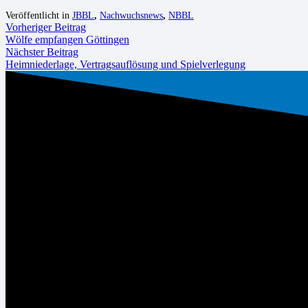
Veröffentlicht in
JBBL
,
Nachwuchsnews
,
NBBL
Vorheriger Beitrag
Wölfe empfangen Göttingen
Nächster Beitrag
Heimniederlage, Vertragsauflösung und Spielverlegung