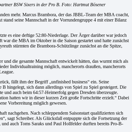
artner BSW Sixers in der Pro B. Foto: Hartmut Bösener
emanden mehr. Marcus Brambora, der das JBBL-Team der MBA coacht,
kt stand seine Mannschaft in der Vorrundengruppe 4 mit einer Bilanz
zte es eine deftige 52:80-Niederlage. Der Ärger darüber war jedoch
aft war die MBA im Oktober in die Saison gestartet und hatte zunächst
reuth stürmten die Brambora-Schützlinge zunächst an die Spitze,
ler und die gesamte Mannschaft entwickelt hätten, das wurmt mich als
wieder Individualtraining möglich, mancherorts draußen, mancherorts
-League.
ck, fällt ihm der Begriff „unfinished business“ ein. Seine
 hingelegt, sich dann allerdings von Spiel zu Spiel gesteigert. Die
ete und auch beim 64:57-Heimerfolg gegen Dresden überzeugte.
 hatten wir in dieser kurzen Zeit große Fortschritte erzielt.“ Dabei
sene Vorbereitung möglich gewesen.
aft nachgehen. Nach schleppendem Saisonstart qualifizierten sich
“, sagt Schreiber. Als Glücksfall entpuppte sich die Fortsetzung der
, und auch Toms Saraks und Paul Hollfelder durften bereits Pro-B-