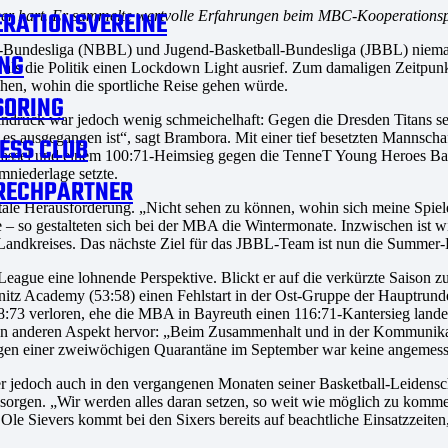
RATIONSVEREINE
ger hart. Er sammelte wertvolle Erfahrungen beim MBC-Kooperationsp
all-Bundesliga (NBBL) und Jugend-Basketball-Bundesliga (JBBL) ni
NG
, als die Politik einen Lockdown Light ausrief. Zum damaligen Zeitpun
hen, wohin die sportliche Reise gehen würde.
SORING
indruck war jedoch wenig schmeichelhaft: Gegen die Dresden Titans set
e es ausgegangen ist“, sagt Brambora. Mit einer tief besetzten Mannsch
ESS CLUB
 Kassel und einem 100:71-Heimsieg gegen die TenneT Young Heroes Bay
niederlage setzte.
RECHPARTNER
entale Herausforderung. „Nicht sehen zu können, wohin sich meine Spie
e – so gestalteten sich bei der MBA die Wintermonate. Inzwischen ist 
Landkreises. Das nächste Ziel für das JBBL-Team ist nun die Summer
gue eine lohnende Perspektive. Blickt er auf die verkürzte Saison zurü
itz Academy (53:58) einen Fehlstart in der Ost-Gruppe der Hauptrunde B
8:73 verloren, ehe die MBA in Bayreuth einen 116:71-Kantersieg land
en anderen Aspekt hervor: „Beim Zusammenhalt und in der Kommunikation
wegen einer zweiwöchigen Quarantäne im September war keine angemes
r jedoch auch in den vergangenen Monaten seiner Basketball-Leidensch
e sorgen. „Wir werden alles daran setzen, so weit wie möglich zu kommen
le Sievers kommt bei den Sixers bereits auf beachtliche Einsatzzeiten