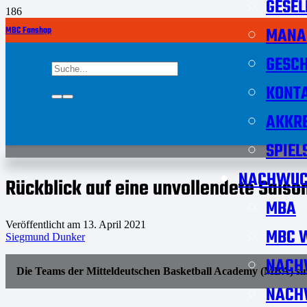
GESEL
MANA
MBC Fanshop
GESCH
KONT
AKKRE
SPIEL
NACHWUC
Rückblick auf eine unvollendete Saiso
MBA
Veröffentlicht am
13. April 2021
MBC W
Siegmund Dunker
NACH
Die Teams der Mitteldeutschen Basketball Academy (MBA) sind 
NACH