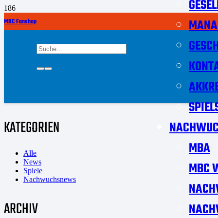
GESEL
MANA
MBC Fanshop
GESCH
KONT
AKKRE
SPIEL
KATEGORIEN
NACHWUC
MBA
Alle
News
MBC W
Spiele
Nachwuchsnews
NACH
ARCHIV
NACH