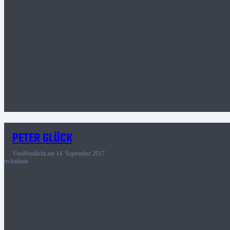
PETER GLÜCK
Veröffentlicht am
14. September 2017
nviiadmin