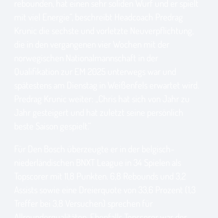
rebounden, hat einen sehr soliden Wurf und er spielt
mit viel Energie“, beschreibt Headcoach Predrag
Krunic die sechste und vorletzte Neuverpflichtung,
die in den vergangenen vier Wochen mit der
norwegischen Nationalmannschaft in der
Qualifikation zur EM 2025 unterwegs war und
spätestens am Dienstag in Weißenfels erwartet wird.
Predrag Krunic weiter: „Chris hat sich von Jahr zu
Jahr gesteigert und hat zuletzt seine persönlich
beste Saison gespielt.“
Für Den Bosch überzeugte er in der belgisch-
niederländischen BNXT League in 34 Spielen als
Topscorer mit 11,8 Punkten. 6,8 Rebounds und 3,2
Assists sowie eine Dreierquote von 33,6 Prozent (1,3
Treffer bei 3,8 Versuchen) sprechen für
Allrounderqualitäten. Ebenfalls Topscorer war der