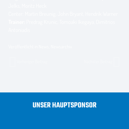
Jelks, Moritz Heck
Center: Martin Breunig, John Bryant, Hendrik Warner
Trainer:
Predrag Krunic, Tomoaki Ikegaya, Dimitrios
Antoniadis
Veröffentlicht in
News
,
Newsarchiv
Vorheriger Beitrag
Nächster Beitrag
UNSER HAUPTSPONSOR