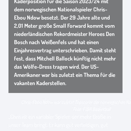
Kaderposition für die Saison 2023/24 mit
dem norwegischen Nationalspieler Chris-
Ebou Ndow besetzt. Der 29 Jahre alte und
2,01 Meter große Small Forward kommt vom
niederländischen Rekordmeister Heroes Den
Bosch nach Weißenfels und hat einen
Einjahresvertrag unterschrieben. Damit steht
fest, dass Mitchell Ballock künftig nicht mehr
das Wölfe-Dress tragen wird. Der US-
Amerikaner war bis zuletzt ein Thema für die
vakanten Kaderstellen.
Chris-Ebou Ndow war zuletzt Topscorer der norwegischen Na
Foto: FIBA Basketball
„Chris ist ein variabler Spieler, der mehr Größe in
unser Team bringt. Er kann gut verteidigen, gut