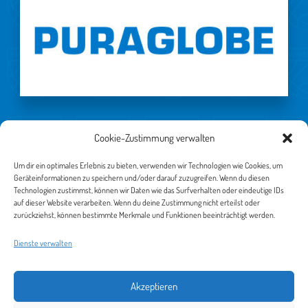
Cookie-Zustimmung verwalten
WEITERE SPONSOREN
Um dir ein optimales Erlebnis zu bieten, verwenden wir Technologien wie Cookies, um
Geräteinformationen zu speichern und/oder darauf zuzugreifen. Wenn du diesen
Technologien zustimmst, können wir Daten wie das Surfverhalten oder eindeutige IDs
auf dieser Website verarbeiten. Wenn du deine Zustimmung nicht erteilst oder
zurückziehst, können bestimmte Merkmale und Funktionen beeinträchtigt werden.
Impressum
Dienste verwalten
Datenschutz
Akzeptieren
Cookie-Richtlinie (EU)