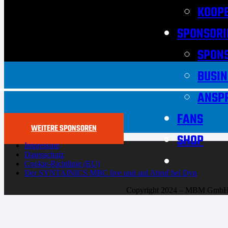
KOOPE
SPONSORI
SPON
BUSIN
ANSP
FANS
WEITERE SPONSOREN
SHOP
Impressum
Datenschutz
Cookie-Richtlinie (EU)
Der SYNTAINICS MBC live und auf Abruf bei Dyn
Copyright 2024 – MBM Gmb