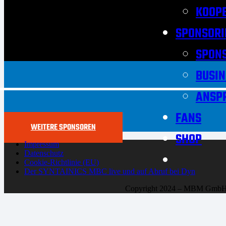
KOOPE
SPONSORI
SPON
BUSIN
ANSP
FANS
WEITERE SPONSOREN
SHOP
Impressum
Datenschutz
Cookie-Richtlinie (EU)
Der SYNTAINICS MBC live und auf Abruf bei Dyn
Copyright 2024 – MBM Gmb