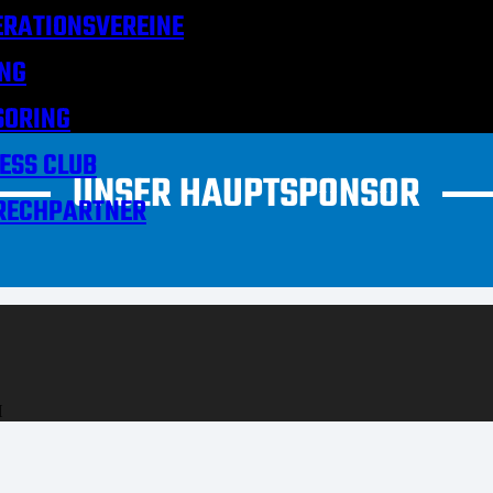
RATIONSVEREINE
NG
SORING
ESS CLUB
UNSER HAUPTSPONSOR
RECHPARTNER
H