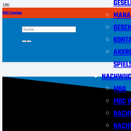
GESEL
MANA
MBC Fanshop
GESCH
KONT
AKKRE
SPIEL
NACHWUC
MBA
MBC W
NACH
NACH