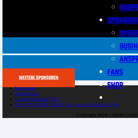
KOOPE
SPONSORI
SPON
BUSIN
ANSP
FANS
WEITERE SPONSOREN
SHOP
Impressum
Datenschutz
Cookie-Richtlinie (EU)
Der SYNTAINICS MBC live und auf Abruf bei Dyn
Copyright 2024 – MBM Gmb