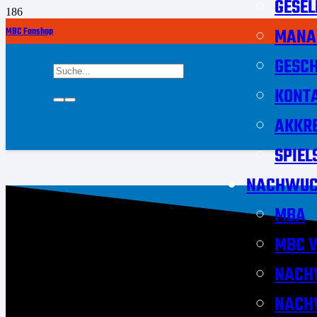
GESEL
MANA
MBC Fanshop
GESCH
KONT
AKKRE
SPIEL
NACHWUC
MBA
MBC W
NACH
NACH