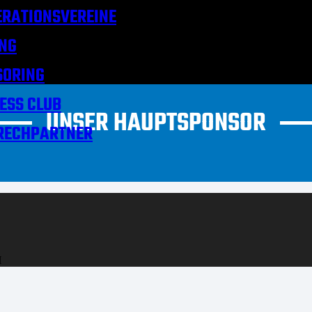
RATIONSVEREINE
NG
SORING
ESS CLUB
UNSER HAUPTSPONSOR
RECHPARTNER
H