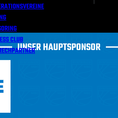
RATIONSVEREINE
NG
SORING
ESS CLUB
UNSER HAUPTSPONSOR
RECHPARTNER