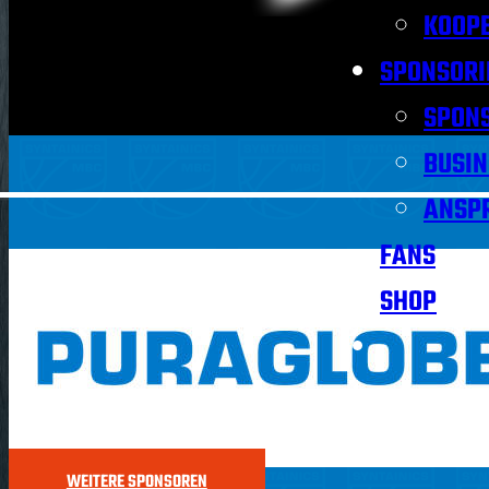
KOOPE
SPONSORI
SPON
BUSIN
ANSP
FANS
SHOP
WEITERE SPONSOREN