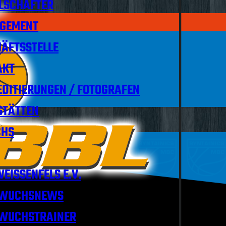
LSCHAFTER
GEMENT
ÄFTSSTELLE
AKT
DITIERUNGEN / FOTOGRAFEN
STÄTTEN
HS
EISSENFELS E.V.
WUCHSNEWS
WUCHSTRAINER