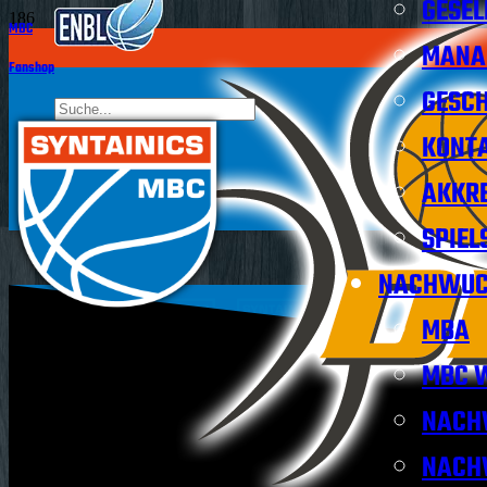
GESEL
MBC
MANA
Fanshop
GESCH
KONT
AKKRE
SPIEL
NACHWUC
MBA
MBC W
NACH
NACH