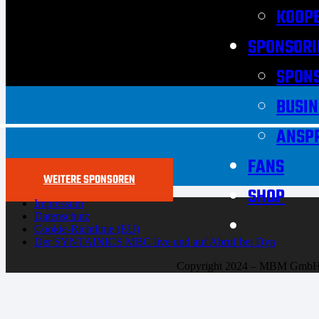
KOOPE
SPONSORI
SPON
BUSIN
ANSP
FANS
WEITERE SPONSOREN
SHOP
Impressum
Datenschutz
Cookie-Richtlinie (EU)
Der SYNTAINICS MBC live und auf Abruf bei Dyn
Copyright 2024 – MBM Gmb