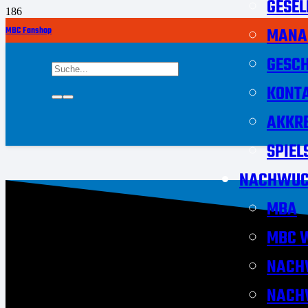
GESEL
MANA
MBC Fanshop
GESCH
KONT
AKKRE
SPIEL
NACHWUC
MBA
MBC W
NACH
NACH