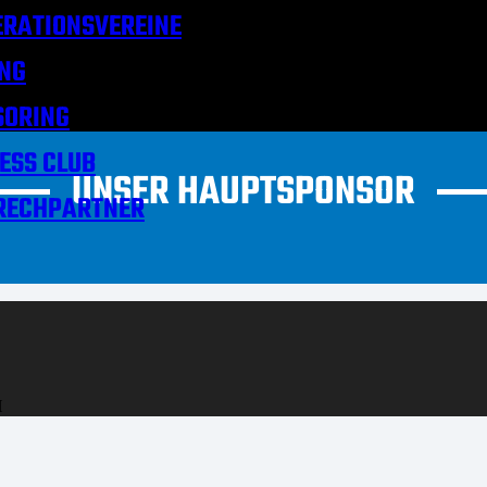
RATIONSVEREINE
NG
SORING
ESS CLUB
UNSER HAUPTSPONSOR
RECHPARTNER
H