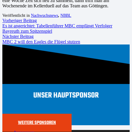
eine Woche Zeit sich neu zu sammeln, dann trifft man am
Wochenende im Kellerduell auf das Team aus Göttingen.
Veröffentlicht in
Nachwuchsnews
,
NBBL
Vorheriger Beitrag
Es ist angerichtet: Tabellenführer MBC empfängt Verfolger
Bayreuth zum Spitzenspiel
Nächster Beitrag
MBC 2 will den Eagles die Flügel stutzen
UNSER HAUPTSPONSOR
WEITERE SPONSOREN