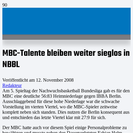
MBC-Talente bleiben weiter sieglos in
NBBL
Veröffentlicht am
12. November 2008
Redakteur
Am 5. Spieltag der Nachwuchsbasketball Bundesliga gab es für den
MBC eine deutliche 56:83 Heimniederlage gegen IBBA Berlin.
Ausschlaggebend für diese hohe Niederlage war die schwache
Vorstellung im vierten Viertel, wo die MBC-Spieler zeitweise
komplett neben sich standen. Dies nutzen die Berlin konsequent aus
und entschieden das letzte Viertel klar mit 27:9 für sich.
Der MBC hatte auch vor diesem Spiel einige Personalprobleme zu
bewältigen und musste neben den Dauerverletzten Fabian Helm,