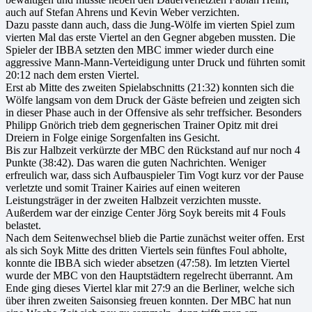
auch auf Stefan Ahrens und Kevin Weber verzichten.
Dazu passte dann auch, dass die Jung-Wölfe im vierten Spiel zum
vierten Mal das erste Viertel an den Gegner abgeben mussten. Die
Spieler der IBBA setzten den MBC immer wieder durch eine
aggressive Mann-Mann-Verteidigung unter Druck und führten somit
20:12 nach dem ersten Viertel.
Erst ab Mitte des zweiten Spielabschnitts (21:32) konnten sich die
Wölfe langsam von dem Druck der Gäste befreien und zeigten sich
in dieser Phase auch in der Offensive als sehr treffsicher. Besonders
Philipp Gnörich trieb dem gegnerischen Trainer Opitz mit drei
Dreiern in Folge einige Sorgenfalten ins Gesicht.
Bis zur Halbzeit verkürzte der MBC den Rückstand auf nur noch 4
Punkte (38:42). Das waren die guten Nachrichten. Weniger
erfreulich war, dass sich Aufbauspieler Tim Vogt kurz vor der Pause
verletzte und somit Trainer Kairies auf einen weiteren
Leistungsträger in der zweiten Halbzeit verzichten musste.
Außerdem war der einzige Center Jörg Soyk bereits mit 4 Fouls
belastet.
Nach dem Seitenwechsel blieb die Partie zunächst weiter offen. Erst
als sich Soyk Mitte des dritten Viertels sein fünftes Foul abholte,
konnte die IBBA sich wieder absetzen (47:58). Im letzten Viertel
wurde der MBC von den Hauptstädtern regelrecht überrannt. Am
Ende ging dieses Viertel klar mit 27:9 an die Berliner, welche sich
über ihren zweiten Saisonsieg freuen konnten. Der MBC hat nun