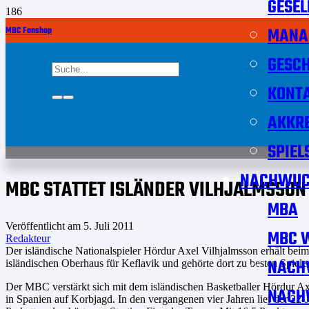
GESEL
MANA
MBC Fanshop
GESCH
KONT
AKKRE
SPIEL
NACHWUC
MBC STATTET ISLÄNDER VILHJALMSSON
MBA
Veröffentlicht am
5. Juli 2011
MBC W
Redakteur
Der isländische Nationalspieler Hördur Axel Vilhjalmsson erhält beim
NACH
isländischen Oberhaus für Keflavik und gehörte dort zu besten Spi
Der MBC verstärkt sich mit dem isländischen Basketballer Hördur A
NACH
in Spanien auf Korbjagd. In den vergangenen vier Jahren lief der 22-J