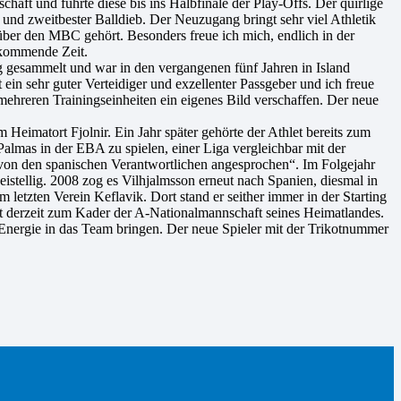
haft und führte diese bis ins Halbfinale der Play-Offs. Der quirlige
 und zweitbester Balldieb. Der Neuzugang bringt sehr viel Athletik
 über den MBC gehört. Besonders freue ich mich, endlich in der
e kommende Zeit.
ung gesammelt und war in den vergangenen fünf Jahren in Island
t ein sehr guter Verteidiger und exzellenter Passgeber und ich freue
mehreren Trainingseinheiten ein eigenes Bild verschaffen. Der neue
Heimatort Fjolnir. Ein Jahr später gehörte der Athlet bereits zum
almas in der EBA zu spielen, einer Liga vergleichbar mit der
 von den spanischen Verantwortlichen angesprochen“. Im Folgejahr
istellig. 2008 zog es Vilhjalmsson erneut nach Spanien, diesmal in
 letzten Verein Keflavik. Dort stand er seither immer in der Starting
rt derzeit zum Kader der A-Nationalmannschaft seines Heimatlandes.
Energie in das Team bringen. Der neue Spieler mit der Trikotnummer