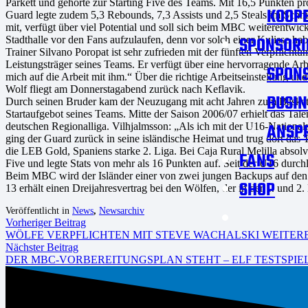
Parkett und gehörte zur Starting Five des Teams. Mit 16,5 Punkten pro
KOOPE
Guard legte zudem 5,3 Rebounds, 7,3 Assists und 2,5 Steals im Schnit
mit, verfügt über viel Potential und soll sich beim MBC weiterentwic
SPONSORI
Stadthalle vor den Fans aufzulaufen, denn vor solch einer Kulisse hab
Trainer Silvano Poropat ist sehr zufrieden mit der fünften Verpflicht
Leistungsträger seines Teams. Er verfügt über eine hervorragende Arbei
SPON
mich auf die Arbeit mit ihm.“ Über die richtige Arbeitseinstellung 
Wolf fliegt am Donnerstagabend zurück nach Keflavik.
BUSIN
Durch seinen Bruder kam der Neuzugang mit acht Jahren zum Basketball
Startaufgebot seines Teams. Mitte der Saison 2006/07 erhielt das Tal
ANSP
deutschen Regionalliga. Vilhjalmsson: „Als ich mit der U16-Nationa
ging der Guard zurück in seine isländische Heimat und trug dort das 
die LEB Gold, Spaniens starke 2. Liga. Bei Caja Rural Melilla absolvi
FANS
Five und legte Stats von mehr als 16 Punkten auf. Seit der U16 durc
Beim MBC wird der Isländer einer von zwei jungen Backups auf den G
SHOP
13 erhält einen Dreijahresvertrag bei den Wölfen, der in der 1. und 2. 
Veröffentlicht in
News
,
Newsarchiv
Vorheriger Beitrag
WÖLFE VERPFLICHTEN MIT STEVE WACHALSKI WEITER
Nächster Beitrag
DER MBC-VORBEREITUNGSPLAN STEHT – ELF TESTSPIE