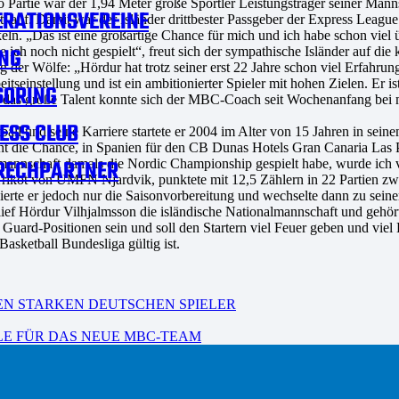
 Partie war der 1,94 Meter große Sportler Leistungsträger seiner Mannsc
RATIONSVEREINE
t auf. Damit war der Isländer drittbester Passgeber der Express League
keln. „Das ist eine großartige Chance für mich und ich habe schon viel
NG
e ich noch nicht gespielt“, freut sich der sympathische Isländer auf di
ung der Wölfe: „Hördur hat trotz seiner erst 22 Jahre schon viel Erfahr
tseinstellung und ist ein ambitionierter Spieler mit hohen Zielen. Er is
SORING
und das große Talent konnte sich der MBC-Coach seit Wochenanfang bei 
ESS CLUB
 und seine Karriere startete er 2004 im Alter von 15 Jahren in seinem 
ent die Chance, in Spanien für den CB Dunas Hotels Gran Canaria Las P
RECHPARTNER
lmannschaft damals die Nordic Championship gespielt habe, wurde ich
Trikot von UMFN Njardvik, punktete mit 12,5 Zählern in 22 Partien zwe
erte er jedoch nur die Saisonvorbereitung und wechselte dann zu seinem
hlief Hördur Vilhjalmsson die isländische Nationalmannschaft und gehö
uard-Positionen sein und soll den Startern viel Feuer geben und viel 
Basketball Bundesliga gültig ist.
EN STARKEN DEUTSCHEN SPIELER
LE FÜR DAS NEUE MBC-TEAM