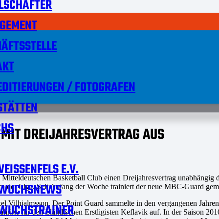
LSCHAFTER
GEMENT
ÄFTSSTELLE
AKT
DITIERUNGEN / FOTOGRAFEN
STÄTTEN
HS
 MIT DREIJAHRESVERTRAG AUS
EISSENFELS E.V.
 Mitteldeutschen Basketball Club einen Dreijahresvertrag unabhängig de
WUCHSNEWS
elern der Liga. Seit Anfang der Woche trainiert der neue MBC-Guard g
xel Vilhjalmsson. Der Point Guard sammelte in den vergangenen Jahre
WUCHSTRAINER
ährige für den isländischen Erstligisten Keflavik auf. In der Saison 2