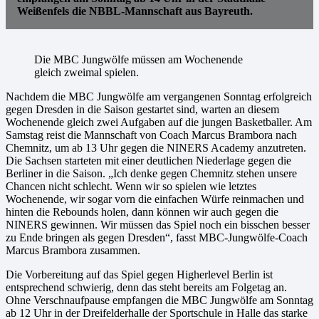
Weißenfels die NBBL-Mannschaft aus Bayreuth.
Die MBC Jungwölfe müssen am Wochenende
gleich zweimal spielen.
Nachdem die MBC Jungwölfe am vergangenen Sonntag erfolgreich
gegen Dresden in die Saison gestartet sind, warten an diesem
Wochenende gleich zwei Aufgaben auf die jungen Basketballer. Am
Samstag reist die Mannschaft von Coach Marcus Brambora nach
Chemnitz, um ab 13 Uhr gegen die NINERS Academy anzutreten.
Die Sachsen starteten mit einer deutlichen Niederlage gegen die
Berliner in die Saison. „Ich denke gegen Chemnitz stehen unsere
Chancen nicht schlecht. Wenn wir so spielen wie letztes
Wochenende, wir sogar vorn die einfachen Würfe reinmachen und
hinten die Rebounds holen, dann können wir auch gegen die
NINERS gewinnen. Wir müssen das Spiel noch ein bisschen besser
zu Ende bringen als gegen Dresden“, fasst MBC-Jungwölfe-Coach
Marcus Brambora zusammen.
Die Vorbereitung auf das Spiel gegen Higherlevel Berlin ist
entsprechend schwierig, denn das steht bereits am Folgetag an.
Ohne Verschnaufpause empfangen die MBC Jungwölfe am Sonntag
ab 12 Uhr in der Dreifelderhalle der Sportschule in Halle das starke