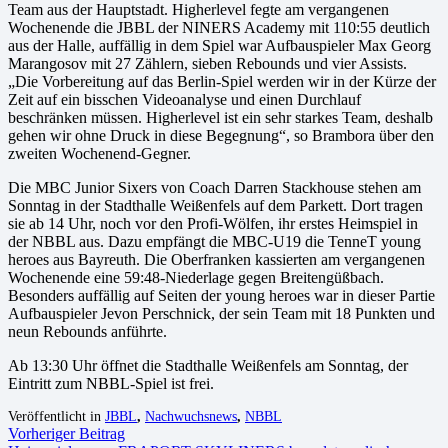
Team aus der Hauptstadt. Higherlevel fegte am vergangenen
Wochenende die JBBL der NINERS Academy mit 110:55 deutlich
aus der Halle, auffällig in dem Spiel war Aufbauspieler Max Georg
Marangosov mit 27 Zählern, sieben Rebounds und vier Assists.
„Die Vorbereitung auf das Berlin-Spiel werden wir in der Kürze der
Zeit auf ein bisschen Videoanalyse und einen Durchlauf
beschränken müssen. Higherlevel ist ein sehr starkes Team, deshalb
gehen wir ohne Druck in diese Begegnung“, so Brambora über den
zweiten Wochenend-Gegner.
Die MBC Junior Sixers von Coach Darren Stackhouse stehen am
Sonntag in der Stadthalle Weißenfels auf dem Parkett. Dort tragen
sie ab 14 Uhr, noch vor den Profi-Wölfen, ihr erstes Heimspiel in
der NBBL aus. Dazu empfängt die MBC-U19 die TenneT young
heroes aus Bayreuth. Die Oberfranken kassierten am vergangenen
Wochenende eine 59:48-Niederlage gegen Breitengüßbach.
Besonders auffällig auf Seiten der young heroes war in dieser Partie
Aufbauspieler Jevon Perschnick, der sein Team mit 18 Punkten und
neun Rebounds anführte.
Ab 13:30 Uhr öffnet die Stadthalle Weißenfels am Sonntag, der
Eintritt zum NBBL-Spiel ist frei.
Veröffentlicht in
JBBL
,
Nachwuchsnews
,
NBBL
Vorheriger Beitrag