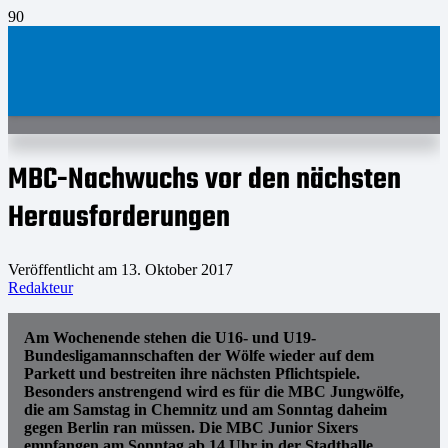
MBC-Nachwuchs vor den nächsten
Herausforderungen
Veröffentlicht am
13. Oktober 2017
Redakteur
Am Wochenende stehen die U16- und U19-
Bundesligamannschaften der Wölfe wieder auf dem
Parkett und bestreiten ihre nächsten Pflichtspiele.
Besonders anstrengend wird es für die MBC Jungwölfe,
die am Samstag in Chemnitz und am Sonntag daheim
gegen Berlin ran müssen. Die MBC Junior Sixers
empfangen am Sonntag ab 14 Uhr in der Stadthalle