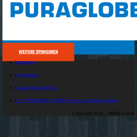
WEITERE SPONSOREN
Impressum
Datenschutz
Cookie-Richtlinie (EU)
Der SYNTAINICS MBC live und auf Abruf bei Dyn
Copyright 2024 – MBM GmbH