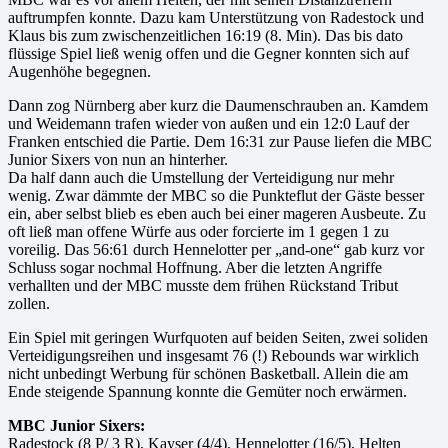
auftrumpfen konnte. Dazu kam Unterstützung von Radestock und
Klaus bis zum zwischenzeitlichen 16:19 (8. Min). Das bis dato
flüssige Spiel ließ wenig offen und die Gegner konnten sich auf
Augenhöhe begegnen.
Dann zog Nürnberg aber kurz die Daumenschrauben an. Kamdem
und Weidemann trafen wieder von außen und ein 12:0 Lauf der
Franken entschied die Partie. Dem 16:31 zur Pause liefen die MBC
Junior Sixers von nun an hinterher.
Da half dann auch die Umstellung der Verteidigung nur mehr
wenig. Zwar dämmte der MBC so die Punkteflut der Gäste besser
ein, aber selbst blieb es eben auch bei einer mageren Ausbeute. Zu
oft ließ man offene Würfe aus oder forcierte im 1 gegen 1 zu
voreilig. Das 56:61 durch Hennelotter per „and-one“ gab kurz vor
Schluss sogar nochmal Hoffnung. Aber die letzten Angriffe
verhallten und der MBC musste dem frühen Rückstand Tribut
zollen.
Ein Spiel mit geringen Wurfquoten auf beiden Seiten, zwei soliden
Verteidigungsreihen und insgesamt 76 (!) Rebounds war wirklich
nicht unbedingt Werbung für schönen Basketball. Allein die am
Ende steigende Spannung konnte die Gemüter noch erwärmen.
MBC Junior Sixers:
Radestock (8 P/ 3 R), Kayser (4/4), Hennelotter (16/5), Helten