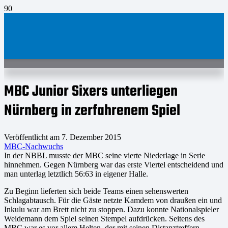
MBC Junior Sixers unterliegen
Nürnberg in zerfahrenem Spiel
Veröffentlicht am
7. Dezember 2015
MBC-Nachwuchs
In der NBBL musste der MBC seine vierte Niederlage in Serie
hinnehmen. Gegen Nürnberg war das erste Viertel entscheidend und
man unterlag letztlich 56:63 in eigener Halle.
Zu Beginn lieferten sich beide Teams einen sehenswerten
Schlagabtausch. Für die Gäste netzte Kamdem von draußen ein und
Inkulu war am Brett nicht zu stoppen. Dazu konnte Nationalspieler
Weidemann dem Spiel seinen Stempel aufdrücken. Seitens des
MBC war es vor allem Helten, der mit seinen Distanztreffern