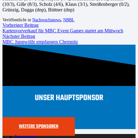
(10/3), Gille (8/3), Scholz (4/6), Klaus (3/1), Streißenberger (0/2),
Grünzig, Dagga (dnp), Büttner (dnp)
Veröffentlicht in
Nachwuchsnews
,
NBBL
Vorheriger Beitrag
Kartenvorverkauf für MBC Event Games startet am Mittwoch
Nächster Beitrag
MBC Jungwölfe empfangen Chemnitz
UNSER HAUPTSPONSOR
WEITERE SPONSOREN
Impressum