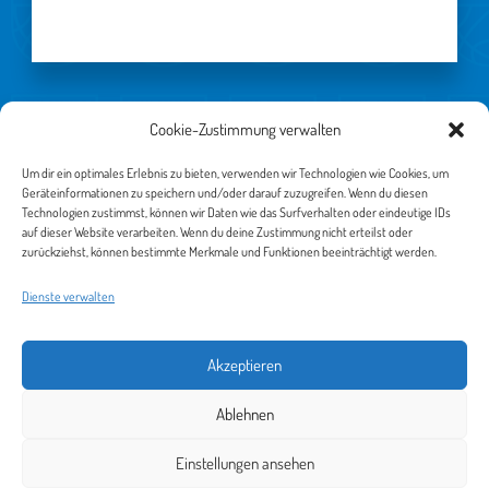
Cookie-Zustimmung verwalten
WEITERE SPONSOREN
Um dir ein optimales Erlebnis zu bieten, verwenden wir Technologien wie Cookies, um
Geräteinformationen zu speichern und/oder darauf zuzugreifen. Wenn du diesen
Technologien zustimmst, können wir Daten wie das Surfverhalten oder eindeutige IDs
auf dieser Website verarbeiten. Wenn du deine Zustimmung nicht erteilst oder
zurückziehst, können bestimmte Merkmale und Funktionen beeinträchtigt werden.
Impressum
Dienste verwalten
Datenschutz
Akzeptieren
Cookie-Richtlinie (EU)
Ablehnen
Der SYNTAINICS MBC live und auf Abruf bei Dyn
Einstellungen ansehen