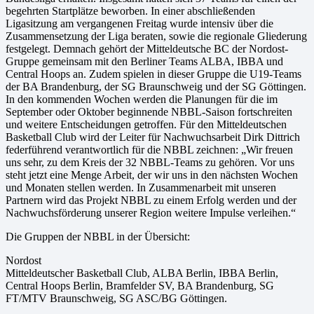
begehrten Startplätze beworben. In einer abschließenden
Ligasitzung am vergangenen Freitag wurde intensiv über die
Zusammensetzung der Liga beraten, sowie die regionale Gliederung
festgelegt. Demnach gehört der Mitteldeutsche BC der Nordost-
Gruppe gemeinsam mit den Berliner Teams ALBA, IBBA und
Central Hoops an. Zudem spielen in dieser Gruppe die U19-Teams
der BA Brandenburg, der SG Braunschweig und der SG Göttingen.
In den kommenden Wochen werden die Planungen für die im
September oder Oktober beginnende NBBL-Saison fortschreiten
und weitere Entscheidungen getroffen. Für den Mitteldeutschen
Basketball Club wird der Leiter für Nachwuchsarbeit Dirk Dittrich
federführend verantwortlich für die NBBL zeichnen: „Wir freuen
uns sehr, zu dem Kreis der 32 NBBL-Teams zu gehören. Vor uns
steht jetzt eine Menge Arbeit, der wir uns in den nächsten Wochen
und Monaten stellen werden. In Zusammenarbeit mit unseren
Partnern wird das Projekt NBBL zu einem Erfolg werden und der
Nachwuchsförderung unserer Region weitere Impulse verleihen.“
Die Gruppen der NBBL in der Übersicht:
Nordost
Mitteldeutscher Basketball Club, ALBA Berlin, IBBA Berlin,
Central Hoops Berlin, Bramfelder SV, BA Brandenburg, SG
FT/MTV Braunschweig, SG ASC/BG Göttingen.