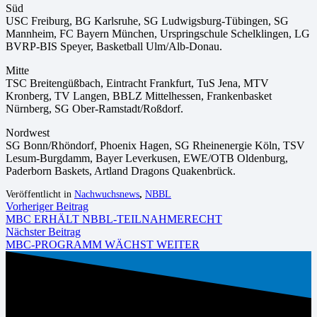
Süd
USC Freiburg, BG Karlsruhe, SG Ludwigsburg-Tübingen, SG
Mannheim, FC Bayern München, Urspringschule Schelklingen, LG
BVRP-BIS Speyer, Basketball Ulm/Alb-Donau.
Mitte
TSC Breitengüßbach, Eintracht Frankfurt, TuS Jena, MTV
Kronberg, TV Langen, BBLZ Mittelhessen, Frankenbasket
Nürnberg, SG Ober-Ramstadt/Roßdorf.
Nordwest
SG Bonn/Rhöndorf, Phoenix Hagen, SG Rheinenergie Köln, TSV
Lesum-Burgdamm, Bayer Leverkusen, EWE/OTB Oldenburg,
Paderborn Baskets, Artland Dragons Quakenbrück.
Veröffentlicht in
Nachwuchsnews
,
NBBL
Vorheriger Beitrag
MBC ERHÄLT NBBL-TEILNAHMERECHT
Nächster Beitrag
MBC-PROGRAMM WÄCHST WEITER