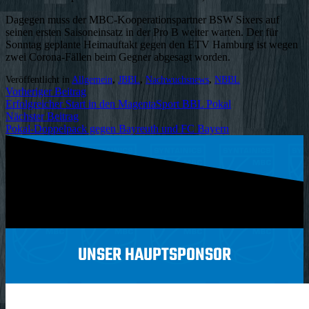
Dagegen muss der MBC-Kooperationspartner BSW Sixers auf
seinen ersten Saisoneinsatz in der Pro B weiter warten. Der für
Sonntag geplante Heimauftakt gegen den ETV Hamburg ist wegen
zwei Corona-Fällen beim Gegner abgesagt worden.
Veröffentlicht in
Allgemein
,
JBBL
,
Nachwuchsnews
,
NBBL
Vorheriger Beitrag
Erfolgreicher Start in den MagentaSport BBL Pokal
Nächster Beitrag
Pokal-Doppelpack gegen Bayreuth und FC Bayern
UNSER HAUPTSPONSOR