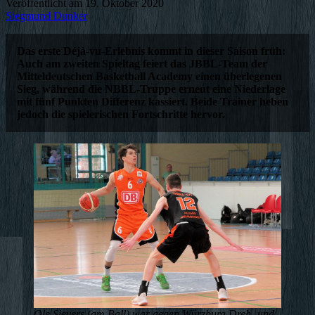
Veröffentlicht am
19. Oktober 2020
Siegmund Dunker
Das erste Déjà-vu-Erlebnis kommt in dieser Saison früh:
Auch am zweiten Spieltag feiert das JBBL-Team der
Mitteldeutschen Basketball Academy einen überlegenen
Sieg, während die NBBL-Truppe erneut eine Niederlage
mit fünf Punkten Differenz kassiert. Beide Trainer heben
jedoch die spielerischen Fortschritte hervor.
Ole Sievers (am Ball) war gegen Würzburg Dreh- und