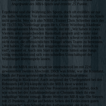
Angelpunkt des MBA-Spiels und erzielte 25 Punkte.
Ergebnisse sind die Währung des Sports, doch oft erzählen sie nur
die halbe Wahrheit. Vor allem werden sie der Komplexität des Spiels
nicht gerecht. Wer sich also NBBL-Trainer Chris Schreiber nach der
68:73 (35:30)-Niederlage gegen die s. Oliver Würzburg Akademie
als missgelaunten Menschen vorstellt, der irrt. „Wir haben in zwei
Vierteln sehr ansprechenden Basketball gespielt und wieder eine
tolle Moral gezeigt“, hebt er hervor. Zugleich scheut er sich jedoch
nicht davor, die offensichtlichen Mängel seines Teams zu benennen.
„Wir haben 27-mal den Ball weggeschmissen. Das ist einfach zu
viel“, moniert er. Auch den Start in die Partie hätten seine Jungs
völlig verschlafen und sich vom schnellen Umschaltspiel der
Würzburger überrumpeln lassen.
Was in der MBA steckt, zeigte sie eindrucksvoll im mit 22:6
gewonnenen zweiten Abschnitt. Doch was fehlte, war die Konstanz.
Nach der Pause gerieten die Schreiber-Schützlinge erneut
zweistellig in Rückstand. Auch aufgrund der Überlegenheit bei den
Rebounds (48:30) kämpfte sich die MBA zwar wieder in
Schlagdistanz und führte ein One Possession Game herbei, doch
wie schon bei der Auftaktniederlage in Chemnitz blieb ihr eine
endgültige Wende versagt. Bester Werfer der MBA war Ole Sievers
mit 25 Punkten. „Er hat auf beiden Seiten des Feldes einen guten
Job gemacht“, lobt Schreiber den Aufbauspieler, der in der