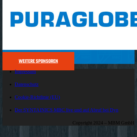
WEITERE SPONSOREN
Impressum
Datenschutz
Cookie-Richtlinie (EU)
Der SYNTAINICS MBC live und auf Abruf bei Dyn
Copyright 2024 – MBM GmbH