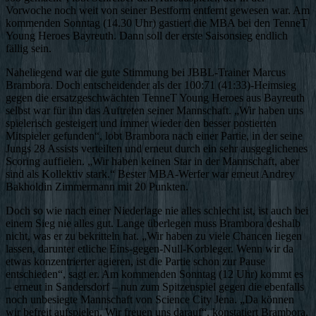
Vorwoche noch weit von seiner Bestform entfernt gewesen war. Am
kommenden Sonntag (14.30 Uhr) gastiert die MBA bei den TenneT
Young Heroes Bayreuth. Dann soll der erste Saisonsieg endlich
fällig sein.
Naheliegend war die gute Stimmung bei JBBL-Trainer Marcus
Brambora. Doch entscheidender als der 100:71 (41:33)-Heimsieg
gegen die ersatzgeschwächten TenneT Young Heroes aus Bayreuth
selbst war für ihn das Auftreten seiner Mannschaft. „Wir haben uns
spielerisch gesteigert und immer wieder den besser postierten
Mitspieler gefunden“, lobt Brambora nach einer Partie, in der seine
Jungs 28 Assists verteilten und erneut durch ein sehr ausgeglichenes
Scoring auffielen. „Wir haben keinen Star in der Mannschaft, aber
sind als Kollektiv stark.“ Bester MBA-Werfer war erneut Andrey
Bakholdin Zimmermann mit 20 Punkten.
Doch so wie nach einer Niederlage nie alles schlecht ist, ist auch bei
einem Sieg nie alles gut. Lange überlegen muss Brambora deshalb
nicht, was er zu bekritteln hat. „Wir haben zu viele Chancen liegen
lassen, darunter etliche Eins-gegen-Null-Korbleger. Wenn wir da
etwas konzentrierter agieren, ist die Partie schon zur Pause
entschieden“, sagt er. Am kommenden Sonntag (12 Uhr) kommt es
– erneut in Sandersdorf – nun zum Spitzenspiel gegen die ebenfalls
noch unbesiegte Mannschaft von Science City Jena. „Da können
wir befreit aufspielen. Wir freuen uns darauf“, konstatiert Brambora.