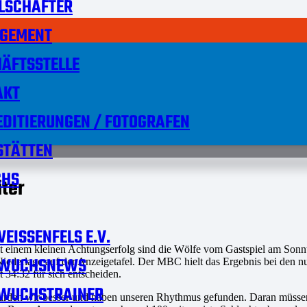
LSCHAFTER
GEMENT
ÄFTSSTELLE
AKT
DITIERUNGEN / FOTOGRAFEN
STÄTTEN
HS
iter
EISSENFELS E.V.
mit einem kleinen Achtungserfolg sind die Wölfe vom Gastspiel am So
WUCHSNEWS
iederlage auf der Anzeigetafel. Der MBC hielt das Ergebnis bei den n
 34:32 für sich entscheiden.
WUCHSTRAINER
 wurden wir besser und haben unseren Rhythmus gefunden. Daran müssen