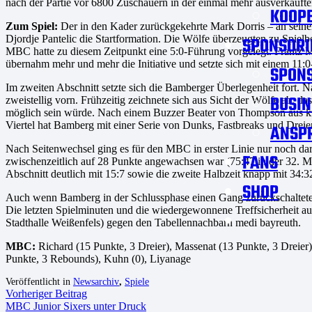
nach der Partie vor 6800 Zuschauern in der einmal mehr ausverkauft
KOOPE
Zum Spiel:
Der in den Kader zurückgekehrte Mark Dorris – an seiner
Djordje Pantelic die Startformation. Die Wölfe überzeugten zu Spiel
SPONSORI
MBC hatte zu diesem Zeitpunkt eine 5:0-Führung vorgelegt. Frantz M
übernahm mehr und mehr die Initiative und setzte sich mit einem 11:0-
SPON
Im zweiten Abschnitt setzte sich die Bamberger Überlegenheit fort.
BUSIN
zweistellig vorn. Frühzeitig zeichnete sich aus Sicht der Wölfe ab,
möglich sein würde. Nach einem Buzzer Beater von Thompson aus knap
Viertel hat Bamberg mit einer Serie von Dunks, Fastbreaks und Dreie
ANSP
Nach Seitenwechsel ging es für den MBC in erster Linie nur noch da
FANS
zwischenzeitlich auf 28 Punkte angewachsen war (75:47 in der 32. 
Abschnitt deutlich mit 15:7 sowie die zweite Halbzeit knapp mit 34:32
SHOP
Auch wenn Bamberg in der Schlussphase einen Gang zurückschaltete 
Die letzten Spielminuten und die wiedergewonnene Treffsicherheit au
Stadthalle Weißenfels) gegen den Tabellennachbarn medi bayreuth.
MBC:
Richard (15 Punkte, 3 Dreier), Massenat (13 Punkte, 3 Dreier),
Punkte, 3 Rebounds), Kuhn (0), Liyanage
Veröffentlicht in
Newsarchiv
,
Spiele
Vorheriger Beitrag
MBC Junior Sixers unter Druck