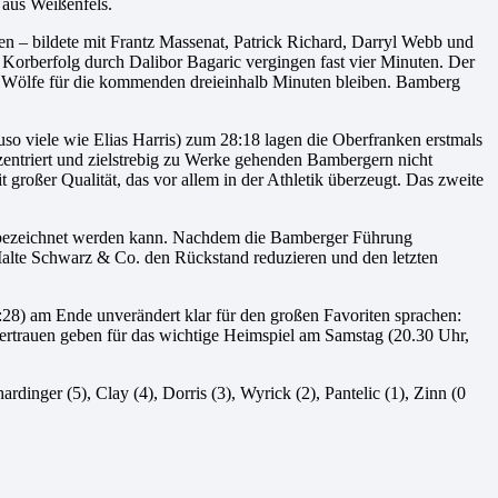
 aus Weißenfels.
en – bildete mit Frantz Massenat, Patrick Richard, Darryl Webb und
 Korberfolg durch Dalibor Bagaric vergingen fast vier Minuten. Der
er Wölfe für die kommenden dreieinhalb Minuten bleiben. Bamberg
o viele wie Elias Harris) zum 28:18 lagen die Oberfranken erstmals
nzentriert und zielstrebig zu Werke gehenden Bambergern nicht
oßer Qualität, das vor allem in der Athletik überzeugt. Das zweite
en bezeichnet werden kann. Nachdem die Bamberger Führung
Malte Schwarz & Co. den Rückstand reduzieren und den letzten
28) am Ende unverändert klar für den großen Favoriten sprachen:
tvertrauen geben für das wichtige Heimspiel am Samstag (20.30 Uhr,
inger (5), Clay (4), Dorris (3), Wyrick (2), Pantelic (1), Zinn (0