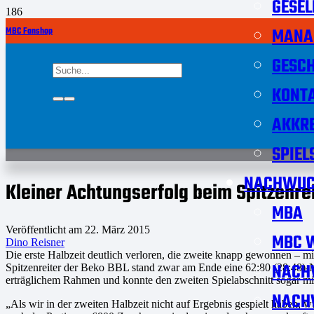
GESEL
MANA
MBC Fanshop
GESCH
KONT
AKKRE
SPIEL
NACHWUC
Kleiner Achtungserfolg beim Spitzenre
MBA
Veröffentlicht am
22. März 2015
MBC W
Dino Reisner
Die erste Halbzeit deutlich verloren, die zweite knapp gewonnen – 
NACH
Spitzenreiter der Beko BBL stand zwar am Ende eine 62:80 (28:48)-N
erträglichem Rahmen und konnte den zweiten Spielabschnitt sogar mit
NACH
„Als wir in der zweiten Halbzeit nicht auf Ergebnis gespielt haben,