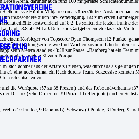
en Brose Arena, darunter auch rund 100 mitgereiste Schlachtenbummler
RATIONSVEREINE
 Stelle musste Hördur Vilhjalmsson als überzähliger Ausländer pausier
beginn insbesondere durch ihre Verteidigung. Bis zum ersten Bamberger
NG
assenat erhöhte postwendend auf 8:2. Es sollten die letzten Punkte d
Lauf auf 13:8 ab. Mit 20:16 für die Gastgeber endete das erste Viertel.
SORING
 Nach einem Korbleger von Topscorer Ryan Thompson (12 Punkte, genaus
ESS CLUB
 dass ein Überraschungserfolg wie fünf Wochen zuvor in Ulm bei den ko
p zehn Metern stand es 48:28 zur Pause. „Bamberg hat ein Team mit gr
rn dominiert“, meinte Silvano Poropat.
RECHPARTNER
rum, sich achtbar aus der Affäre zu ziehen, was durchaus als gelung
Minute), ging noch einmal ein Ruck durchs Team. Sukzessive konnten 
 für sich entscheiden.
und die Wurfquote (57 zu 38 Prozent) und das Reboundverhältnis (37:
s der Distanz (zehn Dreier mit 39 Prozent Trefferquote) dürften Selbs
 Webb (10 Punkte, 9 Rebounds), Schwarz (9 Punkte, 3 Dreier), Standhard