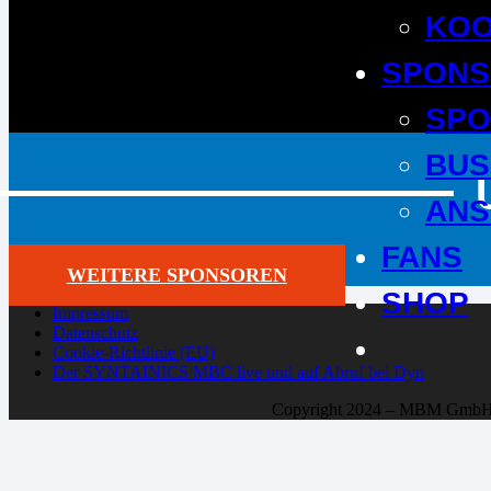
KOO
SPONS
SPO
BUS
ANS
FANS
WEITERE SPONSOREN
SHOP
Impressum
Datenschutz
Cookie-Richtlinie (EU)
Der SYNTAINICS MBC live und auf Abruf bei Dyn
Copyright 2024 – MBM Gmb