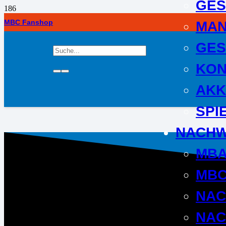
GES
MBC Fanshop
MA
GES
KON
AKK
SPI
NACH
MB
MBC
NA
NAC