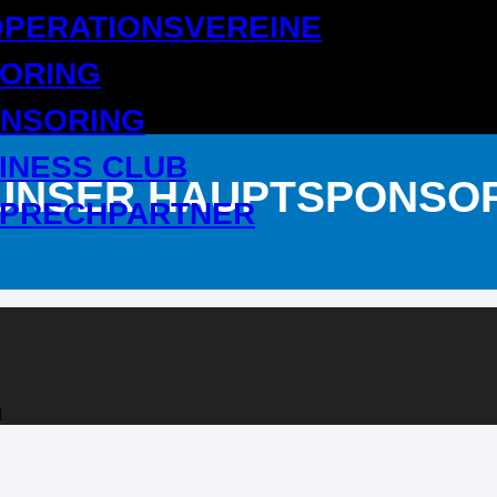
PERATIONSVEREINE
ORING
NSORING
INESS CLUB
UNSER HAUPTSPONSO
PRECHPARTNER
H