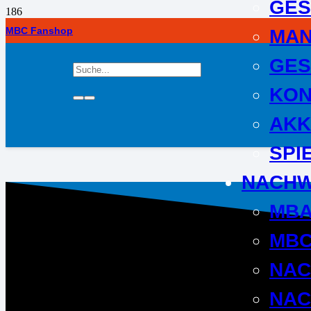
GES
MBC Fanshop
MA
GES
KON
AKK
SPI
NACH
MB
MBC
NA
NAC