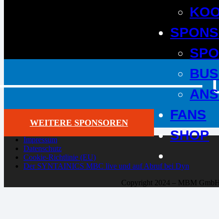
KOO
SPONS
SPO
BUS
ANS
FANS
WEITERE SPONSOREN
SHOP
Impressum
Datenschutz
Cookie-Richtlinie (EU)
Der SYNTAINICS MBC live und auf Abruf bei Dyn
Copyright 2024 – MBM Gmb