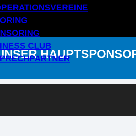
PERATIONSVEREINE
ORING
NSORING
INESS CLUB
UNSER HAUPTSPONSO
PRECHPARTNER
H