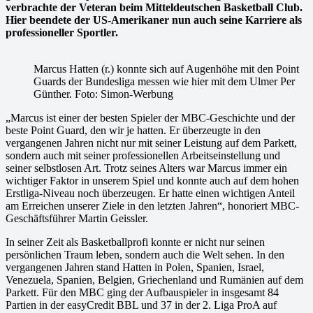
verbrachte der Veteran beim Mitteldeutschen Basketball Club.
Hier beendete der US-Amerikaner nun auch seine Karriere als
professioneller Sportler.
Marcus Hatten (r.) konnte sich auf Augenhöhe mit den Point
Guards der Bundesliga messen wie hier mit dem Ulmer Per
Günther. Foto: Simon-Werbung
„Marcus ist einer der besten Spieler der MBC-Geschichte und der
beste Point Guard, den wir je hatten. Er überzeugte in den
vergangenen Jahren nicht nur mit seiner Leistung auf dem Parkett,
sondern auch mit seiner professionellen Arbeitseinstellung und
seiner selbstlosen Art. Trotz seines Alters war Marcus immer ein
wichtiger Faktor in unserem Spiel und konnte auch auf dem hohen
Erstliga-Niveau noch überzeugen. Er hatte einen wichtigen Anteil
am Erreichen unserer Ziele in den letzten Jahren“, honoriert MBC-
Geschäftsführer Martin Geissler.
In seiner Zeit als Basketballprofi konnte er nicht nur seinen
persönlichen Traum leben, sondern auch die Welt sehen. In den
vergangenen Jahren stand Hatten in Polen, Spanien, Israel,
Venezuela, Spanien, Belgien, Griechenland und Rumänien auf dem
Parkett. Für den MBC ging der Aufbauspieler in insgesamt 84
Partien in der easyCredit BBL und 37 in der 2. Liga ProA auf