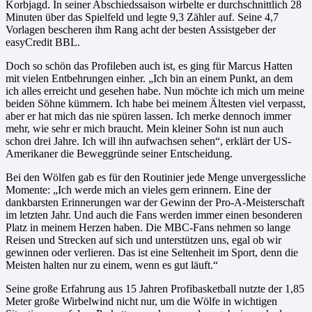
Korbjagd. In seiner Abschiedssaison wirbelte er durchschnittlich 28
Minuten über das Spielfeld und legte 9,3 Zähler auf. Seine 4,7
Vorlagen bescheren ihm Rang acht der besten Assistgeber der
easyCredit BBL.
Doch so schön das Profileben auch ist, es ging für Marcus Hatten
mit vielen Entbehrungen einher. „Ich bin an einem Punkt, an dem
ich alles erreicht und gesehen habe. Nun möchte ich mich um meine
beiden Söhne kümmern. Ich habe bei meinem Ältesten viel verpasst,
aber er hat mich das nie spüren lassen. Ich merke dennoch immer
mehr, wie sehr er mich braucht. Mein kleiner Sohn ist nun auch
schon drei Jahre. Ich will ihn aufwachsen sehen“, erklärt der US-
Amerikaner die Beweggründe seiner Entscheidung.
Bei den Wölfen gab es für den Routinier jede Menge unvergessliche
Momente: „Ich werde mich an vieles gern erinnern. Eine der
dankbarsten Erinnerungen war der Gewinn der Pro-A-Meisterschaft
im letzten Jahr. Und auch die Fans werden immer einen besonderen
Platz in meinem Herzen haben. Die MBC-Fans nehmen so lange
Reisen und Strecken auf sich und unterstützen uns, egal ob wir
gewinnen oder verlieren. Das ist eine Seltenheit im Sport, denn die
Meisten halten nur zu einem, wenn es gut läuft.“
Seine große Erfahrung aus 15 Jahren Profibasketball nutzte der 1,85
Meter große Wirbelwind nicht nur, um die Wölfe in wichtigen