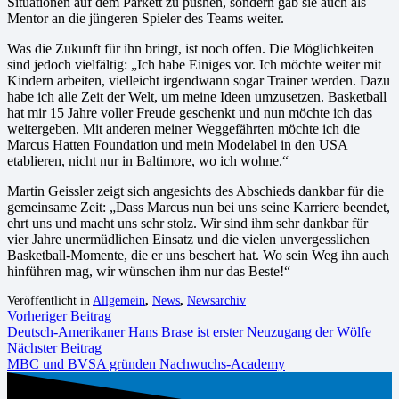
Situationen auf dem Parkett zu pushen, sondern gab sie auch als
Mentor an die jüngeren Spieler des Teams weiter.
Was die Zukunft für ihn bringt, ist noch offen. Die Möglichkeiten
sind jedoch vielfältig: „Ich habe Einiges vor. Ich möchte weiter mit
Kindern arbeiten, vielleicht irgendwann sogar Trainer werden. Dazu
habe ich alle Zeit der Welt, um meine Ideen umzusetzen. Basketball
hat mir 15 Jahre voller Freude geschenkt und nun möchte ich das
weitergeben. Mit anderen meiner Weggefährten möchte ich die
Marcus Hatten Foundation und mein Modelabel in den USA
etablieren, nicht nur in Baltimore, wo ich wohne.“
Martin Geissler zeigt sich angesichts des Abschieds dankbar für die
gemeinsame Zeit: „Dass Marcus nun bei uns seine Karriere beendet,
ehrt uns und macht uns sehr stolz. Wir sind ihm sehr dankbar für
vier Jahre unermüdlichen Einsatz und die vielen unvergesslichen
Basketball-Momente, die er uns beschert hat. Wo sein Weg ihn auch
hinführen mag, wir wünschen ihm nur das Beste!“
Veröffentlicht in
Allgemein
,
News
,
Newsarchiv
Vorheriger Beitrag
Deutsch-Amerikaner Hans Brase ist erster Neuzugang der Wölfe
Nächster Beitrag
MBC und BVSA gründen Nachwuchs-Academy