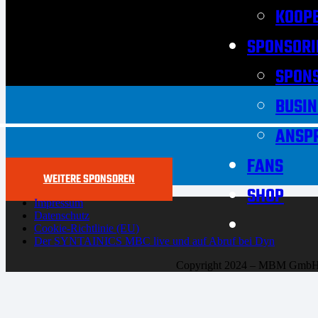
KOOPE
SPONSORI
SPON
BUSIN
ANSP
FANS
WEITERE SPONSOREN
SHOP
Impressum
Datenschutz
Cookie-Richtlinie (EU)
Der SYNTAINICS MBC live und auf Abruf bei Dyn
Copyright 2024 – MBM Gmb