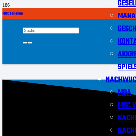
GESEL
MANA
MBC Fanshop
GESCH
KONT
AKKRE
SPIEL
NACHWUC
MBA
MBC W
NACH
NACH