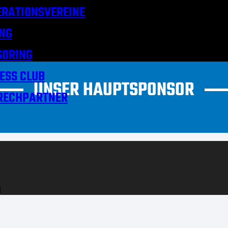
RATIONSVEREINE
NG
SORING
ESS CLUB
UNSER HAUPTSPONSOR
RECHPARTNER
H