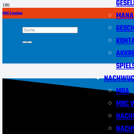
GESEL
MANA
MBC Fanshop
GESCH
KONT
AKKRE
SPIEL
NACHWUC
MBA
MBC W
NACH
NACH