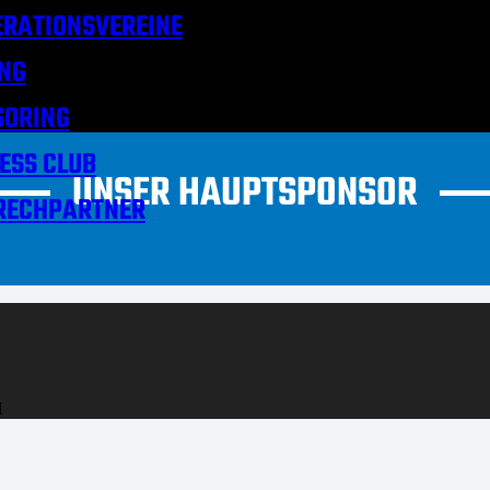
RATIONSVEREINE
NG
SORING
ESS CLUB
UNSER HAUPTSPONSOR
RECHPARTNER
H