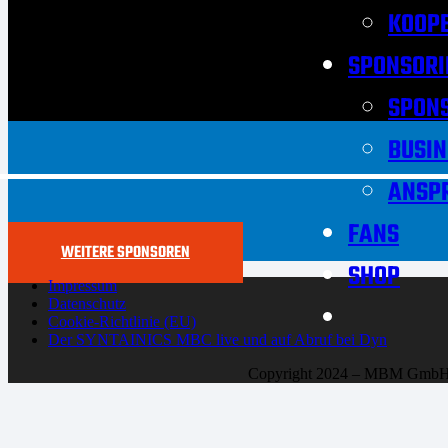
KOOPE
SPONSORI
SPON
BUSIN
ANSP
FANS
WEITERE SPONSOREN
SHOP
Impressum
Datenschutz
Cookie-Richtlinie (EU)
Der SYNTAINICS MBC live und auf Abruf bei Dyn
Copyright 2024 – MBM Gmb