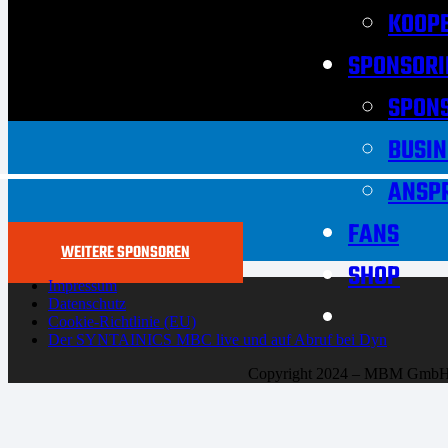
KOOPE
SPONSORI
SPON
BUSIN
ANSP
FANS
WEITERE SPONSOREN
SHOP
Impressum
Datenschutz
Cookie-Richtlinie (EU)
Der SYNTAINICS MBC live und auf Abruf bei Dyn
Copyright 2024 – MBM Gmb