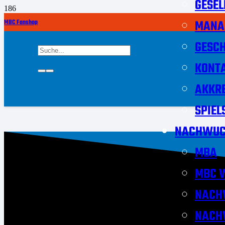
GESEL
MANA
MBC Fanshop
GESCH
KONT
AKKRE
SPIEL
NACHWUC
MBA
MBC W
NACH
NACH