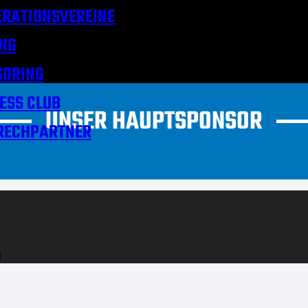
RATIONSVEREINE
NG
SORING
ESS CLUB
UNSER HAUPTSPONSOR
RECHPARTNER
H