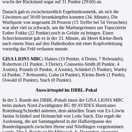
wuchs der Rückstand sogar auf 31 Punkte (29:60) an.
Danach gab es zwischenzeitlich Ergebniskosmetik, als sich die
Löwinnen auf 50:69 herankämpfen konnten (34. Minute). Die
Wurfquote von insgesamt 28 Prozent (15 Treffer bei 54 Versuchen)
war aber viel zu schwach, um die Marburgerinnen um Topscorerin
Esther Fokke (22 Punkte) noch in Gefahr zu bringen. Einen
Schreckmoment gab es in der 33. Minute, als Meret Kleine-Beek
nach einem Sturz auf den Hallenboden mit einer Kopfverletzung
vorzeitig das Feld verlassen musste.
GISA LIONS MBC:
Haines (19 Punkte, 4 Dreier, 7 Rebounds),
Robertson (11 Punkte, 3 Dreier), Cousseins-Smith (8 Punkte, 4
Assists), Pounds (6 Punkte, 4 Assists), Schinkel (5 Punkte), Warley
(4 Punkte, 7 Rebounds), Gaba (4 Punkte), Kleine-Beek (1 Punkt),
Oswald (0 Punkte), Stach (0 Punkte).
Auswärtsspiel im DBBL-Pokal
In der 3. Runde des DBBL-Pokals muss der GISA LIONS MBC
beim starken Nord-Zweitligisten BG 89 AVIDES Hurricanes
Rotenburg/Scheeßel antreten, dem aktuellen Team von Ex-Löwin
Janina Schinkel und Heimatclub von Lotta Stach. Das ergab die
Auslosung, die am Samstagabend in der Halbzeitpause des
Bundesligaspiels zwischen Herne und Nördlingen vorgenommen
wurde. Die 3. Runde ist für Mittwoch, 6. Dezember, angesetzt.