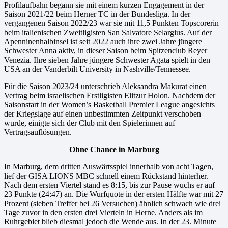
Profilaufbahn begann sie mit einem kurzen Engagement in der
Saison 2021/22 beim Herner TC in der Bundesliga. In der
vergangenen Saison 2022/23 war sie mit 11,5 Punkten Topscorerin
beim italienischen Zweitligisten San Salvatore Selargius. Auf der
Apenninenhalbinsel ist seit 2022 auch ihre zwei Jahre jüngere
Schwester Anna aktiv, in dieser Saison beim Spitzenclub Reyer
Venezia. Ihre sieben Jahre jüngere Schwester Agata spielt in den
USA an der Vanderbilt University in Nashville/Tennessee.
Für die Saison 2023/24 unterschrieb Aleksandra Makurat einen
Vertrag beim israelischen Erstligisten Elitzur Holon. Nachdem der
Saisonstart in der Women’s Basketball Premier League angesichts
der Kriegslage auf einen unbestimmten Zeitpunkt verschoben
wurde, einigte sich der Club mit den Spielerinnen auf
Vertragsauflösungen.
Ohne Chance in Marburg
In Marburg, dem dritten Auswärtsspiel innerhalb von acht Tagen,
lief der GISA LIONS MBC schnell einem Rückstand hinterher.
Nach dem ersten Viertel stand es 8:15, bis zur Pause wuchs er auf
23 Punkte (24:47) an. Die Wurfquote in der ersten Hälfte war mit 27
Prozent (sieben Treffer bei 26 Versuchen) ähnlich schwach wie drei
Tage zuvor in den ersten drei Vierteln in Herne. Anders als im
Ruhrgebiet blieb diesmal jedoch die Wende aus. In der 23. Minute