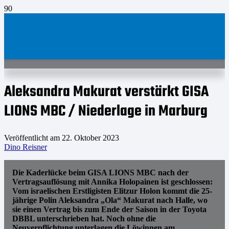
Aleksandra Makurat verstärkt GISA
LIONS MBC / Niederlage in Marburg
Veröffentlicht am
22. Oktober 2023
Dino Reisner
Die Kaderlücke beim GISA LIONS MBC nach der
Vertragsauflösung mit Annika Holopainen ist geschlossen:
Vom israelischen Erstligisten Elitzur Holon kommt die 25-
jährige Polin Aleksandra „Ola“ Makurat nach Halle, wo
sie einen Vertrag bis zum Ende der Saison in der Toyota
DBBL unterschrieben hat. Noch ohne die
Neuverpflichtung unterlagen die Löwinnen am