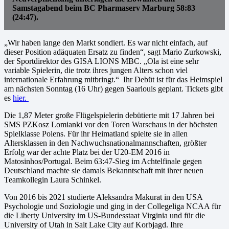
Samstagabend beim BC Pharmaserv Marburg 58:83
(24:47).
„Wir haben lange den Markt sondiert. Es war nicht einfach, auf
dieser Position adäquaten Ersatz zu finden“, sagt Mario Zurkowski,
der Sportdirektor des GISA LIONS MBC. „Ola ist eine sehr
variable Spielerin, die trotz ihres jungen Alters schon viel
internationale Erfahrung mitbringt.“ Ihr Debüt ist für das Heimspiel
am nächsten Sonntag (16 Uhr) gegen Saarlouis geplant. Tickets gibt
es
hier.
Die 1,87 Meter große Flügelspielerin debütierte mit 17 Jahren bei
SMS PZKosz Lomianki vor den Toren Warschaus in der höchsten
Spielklasse Polens. Für ihr Heimatland spielte sie in allen
Altersklassen in den Nachwuchsnationalmannschaften, größter
Erfolg war der achte Platz bei der U20-EM 2016 in
Matosinhos/Portugal. Beim 63:47-Sieg im Achtelfinale gegen
Deutschland machte sie damals Bekanntschaft mit ihrer neuen
Teamkollegin Laura Schinkel.
Von 2016 bis 2021 studierte Aleksandra Makurat in den USA
Psychologie und Soziologie und ging in der Collegeliga NCAA für
die Liberty University im US-Bundesstaat Virginia und für die
University of Utah in Salt Lake City auf Korbjagd. Ihre