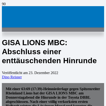
GISA LIONS MBC:
Abschluss einer
enttäuschenden Hinrunde
Veröffentlicht am
23. Dezember 2022
Dino Reisner
Mit einer 63:69 (17:39)-Heimniederlage gegen Spitzenreiter
Rheinland Lions hat der GISA LIONS MBC am
Donnerstagabend die Hinrunde in der Toyota DBBL
abgeschlossen. Nach einer völlig verkorksten ersten
Halbzeit zeigten die Löwinnen Moral und konnten die