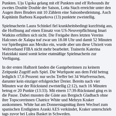
Punkten. Uju Ugoka gelang mit elf Punkten und elf Rebounds ihr
zweites Double Double der Saison, Lotta Stach erreichte unter den
Augen ihres Bruders mit 10 Zählern eine Saisonbestleistung. Auch
Kapitänin Barbora Kasparkova (13) punktete zweistellig.
Spielmacherin Laura Schinkel fiel krankheitsbedingt kurzfristig aus,
die Hoffnung auf einen Einsatz von US-Neuverpflichtung Imari
Watkins erfüllten sich nicht. Die Freigabe ihres letzten Vereins
Halcones de Xalapa traf zwar um 18.08 Uhr und damit 52 Minuten
vor Spielbeginn aus Mexiko ein, wurde aber um diese Uhrzeit vom
Weltverband FIBA nicht mehr bearbeitet. Trainerin Katerina
Hatzidaki stand somit keine etatmäßige Spielmacherin zur
Verfügung.
In der ersten Halbzeit fanden die Gastgeberinnen zu keinem
Zeitpunkt Zugriff aufs Spiel. Die Wurfquote aus dem Feld betrug
lediglich 17,6 Prozent: nur sechs Treffer bei 34 Wurfversuchen,
darunter kein einziger erfolgreicher Dreier. Bereits nach vier
Minuten war der Rückstand zweistellig (2:12), nach 16 Minuten
betrug er 20 Punkte (13:33). Mit einem 17:39-Rückstand ging es in
die Pause. Dabei mussten die Gäste aus Bergisch Gladbach ohne
ihre Topscorerinnen Chatrice White und Mehryn Kraker
auskommen. White hat am Donnerstagmittag ihren Wechsel zum
spanischen Erstligisten Araski AES verkündet, Kraker unterschrieb
tags zuvor bei Lulea Basket in Schweden.