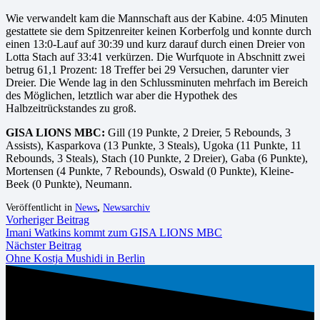
Wie verwandelt kam die Mannschaft aus der Kabine. 4:05 Minuten
gestattete sie dem Spitzenreiter keinen Korberfolg und konnte durch
einen 13:0-Lauf auf 30:39 und kurz darauf durch einen Dreier von
Lotta Stach auf 33:41 verkürzen. Die Wurfquote in Abschnitt zwei
betrug 61,1 Prozent: 18 Treffer bei 29 Versuchen, darunter vier
Dreier. Die Wende lag in den Schlussminuten mehrfach im Bereich
des Möglichen, letztlich war aber die Hypothek des
Halbzeitrückstandes zu groß.
GISA LIONS MBC:
Gill (19 Punkte, 2 Dreier, 5 Rebounds, 3
Assists), Kasparkova (13 Punkte, 3 Steals), Ugoka (11 Punkte, 11
Rebounds, 3 Steals), Stach (10 Punkte, 2 Dreier), Gaba (6 Punkte),
Mortensen (4 Punkte, 7 Rebounds), Oswald (0 Punkte), Kleine-
Beek (0 Punkte), Neumann.
Veröffentlicht in
News
,
Newsarchiv
Vorheriger Beitrag
Imani Watkins kommt zum GISA LIONS MBC
Nächster Beitrag
Ohne Kostja Mushidi in Berlin