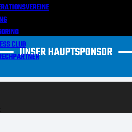
RATIONSVEREINE
NG
SORING
ESS CLUB
UNSER HAUPTSPONSOR
RECHPARTNER
H