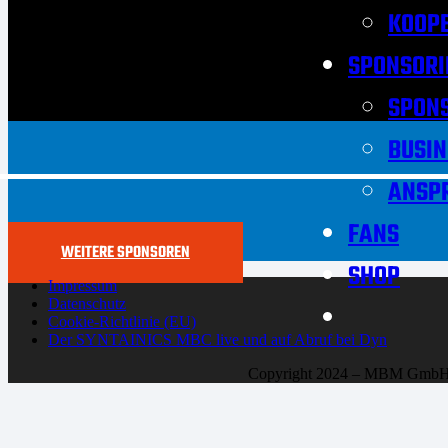
KOOPE
SPONSORI
SPON
BUSIN
ANSP
FANS
WEITERE SPONSOREN
SHOP
Impressum
Datenschutz
Cookie-Richtlinie (EU)
Der SYNTAINICS MBC live und auf Abruf bei Dyn
Copyright 2024 – MBM Gmb