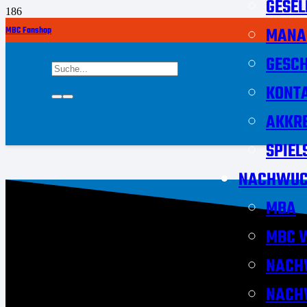
GESEL
MANA
MBC Fanshop
GESCH
KONT
AKKRE
SPIEL
NACHWUC
MBA
MBC W
NACH
NACH