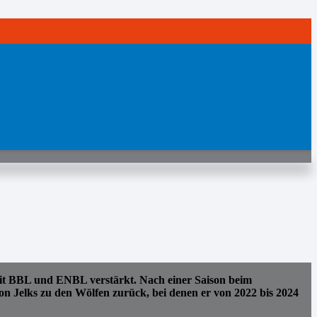
it BBL und ENBL verstärkt. Nach einer Saison beim
on Jelks zu den Wölfen zurück, bei denen er von 2022 bis 2024