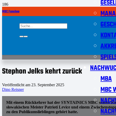
GESEL
MANA
MBC Fanshop
GESCH
KONT
AKKRE
SPIEL
NACHWUC
Stephon Jelks kehrt zurück
MBA
Veröffentlicht am
23. September 2025
MBC W
Dino Reisner
NACH
Mit einem Rückkehrer hat der SYNTAINICS MBC seinen Kader 
slowakischen Meister Patrioti Levice und einem Zwischenstopp
NACH
zu den Publikumslieblingen gehört hatte.