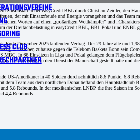
RATIONSVEREINE
dem Saisonstart in der easyCredit BBL durch Christian Zeidler, den H
n freuen, der mit Einsatzfreude und Energie vorangehen und das Team mi
NG
nen Worten auf einen „großartigen Wettkämpfer“ und „Charakterspiele
 um der Dreifachbelastung in easyCredit BBL, BBL Pokal und ENBL gew
SORING
st bis Ende Dezember 2025 laufenden Vertrag. Der 29 Jahre alte und 
ESS CLUB
rstag, 2. Oktober, zuhause gegen die Telekom Baskets Bonn sein Come
S MBC. In 68 Einsätzen in Liga und Pokal gelangen dem Flügelspieler
RECHPARTNER
3, als er sich verletzt in den Dienst der Mannschaft gestellt hatte und 
nde US-Amerikaner in 40 Spielen durchschnittlich 8,6 Punkte, 6,8 Reb
r mit dem Team aus dem nördlichen Donautiefland den Hauptstadtclub B
 und 5,8 Rebounds. In der mexikanischen LNBP, die ihre Saison im Som
und 4,4 Rebounds.