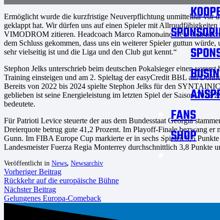
KOOPE
Ermöglicht wurde die kurzfristige Neuverpflichtung unmittelbar vor 
geklappt hat. Wir dürfen uns auf einen Spieler mit Allroudfähigkeite
SPONSORI
VIMODROM zitieren. Headcoach Marco Ramondino freut sich nach eige
dem Schluss gekommen, dass uns ein weiterer Spieler guttun würde,
SPON
sehr vielseitig ist und die Liga und den Club gut kennt.“
Stephon Jelks unterschrieb beim deutschen Pokalsieger einen vorer
BUSIN
Training einsteigen und am 2. Spieltag der easyCredit BBL am Donne
Bereits von 2022 bis 2024 spielte Stephon Jelks für den SYNTAINIC
ANSP
geblieben ist seine Energieleistung im letzten Spiel der Saison 2022/2
bedeutete.
FANS
Für Patrioti Levice steuerte der aus dem Bundesstaat Georgia stamme
Dreierquote betrug gute 41,2 Prozent. Im Playoff-Finale bezwang e
SHOP
Gunn. Im FIBA Europe Cup markierte er in sechs Spielen 9,5 Punkte
Landesmeister Fuerza Regia Monterrey durchschnittlich 3,8 Punkte 
Veröffentlicht in
News
,
Newsarchiv
Vorheriger Beitrag
Rückkehr auf die europäische Bühne
Nächster Beitrag
Gelungenes Europa-Comeback