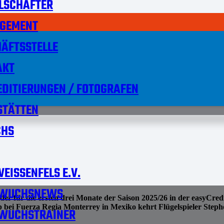
LSCHAFTER
GEMENT
ÄFTSSTELLE
AKT
DITIERUNGEN / FOTOGRAFEN
STÄTTEN
HS
EISSENFELS E.V.
WUCHSNEWS
für die ersten drei Monate der Saison 2025/26 in der easyCred
 bei Fuerza Regia Monterrey in Mexiko kehrt Flügelspieler Steph
WUCHSTRAINER