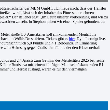
auptgesellschafter der MBM GmbH. „Ich freue mich, dass der Transfer
treißen wird“, lässt sich der Inhaber des Fitnessunternehmens
r.“ Der Italiener sagt: „Im Laufe unserer Vorbereitung sind wir zu
achsen zu sein. In Stephon haben wir einen Spieler gefunden, der
1,98 Meter große US-Amerikaner soll am kommenden Montag ins
back im Wölfe-Dress feiern. Tickets gibt es
hier
, Dyn überträgt live.
 durchschnittlich 5,9 Punkte und 4,1 Rebounds. In Erinnerung
diese zum Heimsieg gegen Crailsheim führte, der den Klassenerhalt
ounds und 2,4 Assists zum Gewinn des Meistertitels 2025 bei, seine
K Inter Bratislava mit seinem künftigen Mannschaftskameraden RJ
mer und Herbst austrägt, waren es für den viermaligen