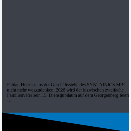
Fabian Höer ist aus der Geschäftsstelle des SYNTAINICS MBC
nicht mehr wegzudenken. 2026 wird der inzwischen zweifache
Familienvater sein 15. Dienstjubiläum auf dem Georgenberg feiern
…