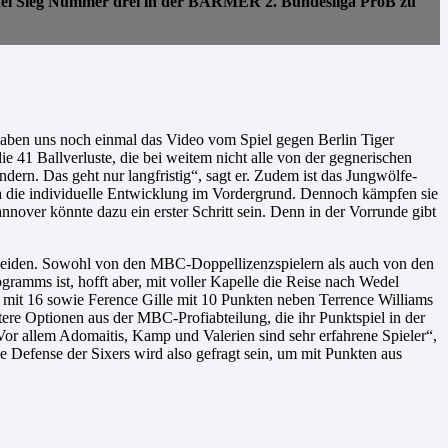
edel Sieg Nummer drei in der BARMER 2. Bundesliga ProB zu
haben uns noch einmal das Video vom Spiel gegen Berlin Tiger
e 41 Ballverluste, die bei weitem nicht alle von der gegnerischen
dern. Das geht nur langfristig“, sagt er. Zudem ist das Jungwölfe-
da die individuelle Entwicklung im Vordergrund. Dennoch kämpfen sie
nnover könnte dazu ein erster Schritt sein. Denn in der Vorrunde gibt
scheiden. Sowohl von den MBC-Doppellizenzspielern als auch von den
amms ist, hofft aber, mit voller Kapelle die Reise nach Wedel
 mit 16 sowie Ference Gille mit 10 Punkten neben Terrence Williams
re Optionen aus der MBC-Profiabteilung, die ihr Punktspiel in der
or allem Adomaitis, Kamp und Valerien sind sehr erfahrene Spieler“,
ke Defense der Sixers wird also gefragt sein, um mit Punkten aus