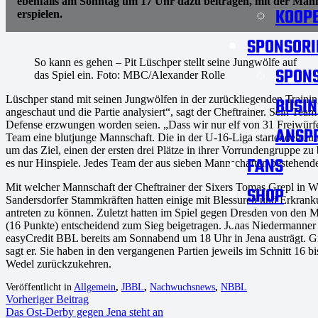
ebenfalls am Sonntag um 17 Uhr dazu beitragen, mit der Ma
KOOPE
erspielen.
SPONSORI
So kann es gehen – Pit Lüschper stellt seine Jungwölfe auf
SPON
das Spiel ein. Foto: MBC/Alexander Rolle
Lüschper stand mit seinen Jungwölfen in der zurückliegenden Traini
BUSIN
angeschaut und die Partie analysiert“, sagt der Cheftrainer. Sein Te
Defense erzwungen worden seien. „Dass wir nur elf von 31 Freiwürfen 
ANSP
Team eine blutjunge Mannschaft. Die in der U-16-Liga startenden Ju
um das Ziel, einen der ersten drei Plätze in ihrer Vorrundengruppe zu
FANS
es nur Hinspiele. Jedes Team der aus sieben Mannschaften bestehend
Mit welcher Mannschaft der Cheftrainer der Sixers Tomas Grepl in 
SHOP
Sandersdorfer Stammkräften hatten einige mit Blessuren und Erkrank
antreten zu können. Zuletzt hatten im Spiel gegen Dresden von den 
(16 Punkte) entscheidend zum Sieg beigetragen. Jonas Niedermanner 
easyCredit BBL bereits am Sonnabend um 18 Uhr in Jena austrägt. Gre
sagt er. Sie haben in den vergangenen Partien jeweils im Schnitt 16 b
Wedel zurückzukehren.
Veröffentlicht in
Allgemein
,
JBBL
,
Nachwuchsnews
,
NBBL
Vorheriger Beitrag
Das Ost-Derby gegen Jena steht an