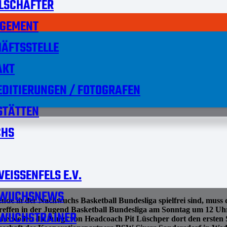
LSCHAFTER
GEMENT
ÄFTSSTELLE
AKT
DITIERUNGEN / FOTOGRAFEN
STÄTTEN
HS
EISSENFELS E.V.
WUCHSNEWS
e in der Nachwuchs Basketball Bundesliga spielfrei sind, muss
treffen in der Jugend Basketball Bundesliga am Sonntag um 12 U
WUCHSTRAINER
che wollen die Jungs von Headcoach Pit Lüschper dort den ersten