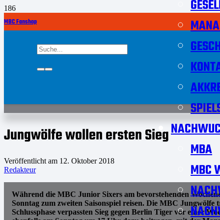
GESEL
MANA
MBC Fanshop
GESCH
KONT
AKKRE
SPIEL
NACHWUC
Jungwölfe wollen ersten Sieg
MBA
Veröffentlicht am
12. Oktober 2018
MBC W
Redakteur
NACH
Während die MBC Junior Sixers am bevorstehenden Wochenend
Sonntag zum zweiten Saisonspiel reisen. Die MBC Jungwölfe 
NACH
Schlussphase verpassten Sieg gegen Berlin Tiger vor einer Wo