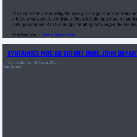
Mit dem vierten Bundesligaheimsieg in Folge ist unsere Frauen
erklärten Saisonziel, der dritten Playoff-Teilnahme hintereinander
nähergekommen. Am Sonntagnachmittag bezwangen die Halle
Veröffentlicht in:
News
,
Newsarchiv
SYNTAINICS MBC AB SOFORT OHNE JOHN BRYAN
Veröffentlicht am
18. Januar 2026
Dino Reisner