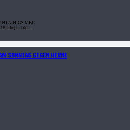
den SYNTAINICS MBC
 (18 Uhr) bei den…
 AM SONNTAG GEGEN HERNE