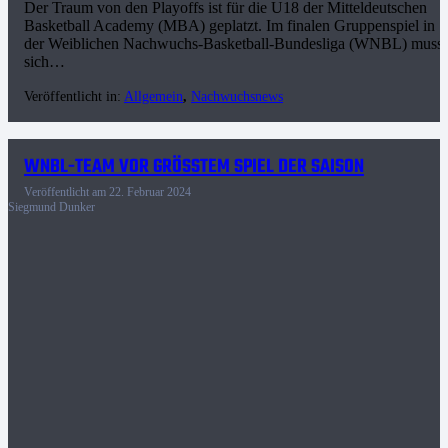
Der Traum von den Playoffs ist für die U18 der Mitteldeutschen
Basketball Academy (MBA) geplatzt. Im finalen Gruppenspiel in
der Weiblichen Nachwuchs-Basketball-Bundesliga (WNBL) musst
sich…
Veröffentlicht in:
Allgemein
,
Nachwuchsnews
WNBL-TEAM VOR GRÖSSTEM SPIEL DER SAISON
Veröffentlicht am
22. Februar 2024
Siegmund Dunker