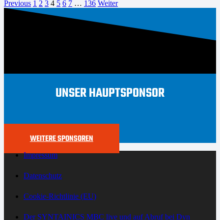
Previous
1
2
3
4
5
6
7
…
136
Weiter
UNSER HAUPTSPONSOR
WEITERE SPONSOREN
Impressum
Datenschutz
Cookie-Richtlinie (EU)
Der SYNTAINICS MBC live und auf Abruf bei Dyn