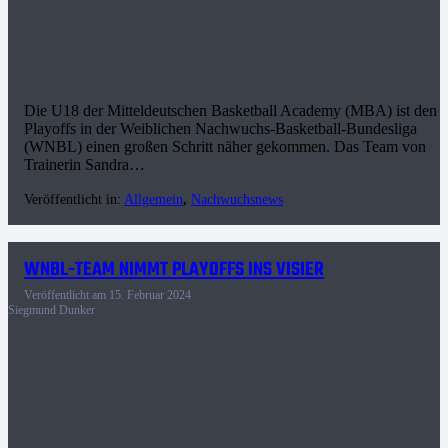
Die U18 der Mitteldeutschen Basketball Academy (MBA) ist den
Playoffs in der Weiblichen Nachwuchs-Basketball-Bundesliga
(WNBL) einen großen Schritt näher gekommen. Das Team von
Trainerin Sandra…
Veröffentlicht in:
Allgemein
,
Nachwuchsnews
WNBL-TEAM NIMMT PLAYOFFS INS VISIER
Veröffentlicht am
15. Februar 2024
Siegmund Dunker