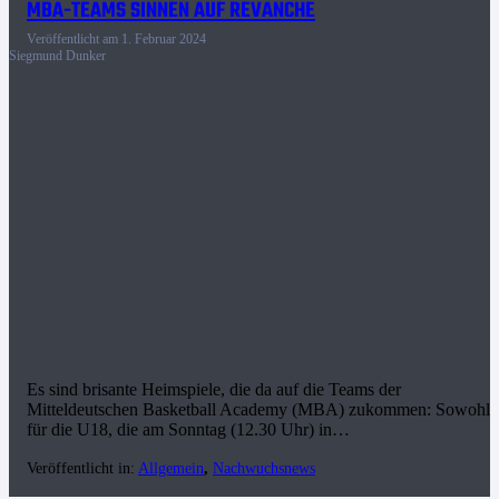
MBA-TEAMS SINNEN AUF REVANCHE
Veröffentlicht am
1. Februar 2024
Siegmund Dunker
Es sind brisante Heimspiele, die da auf die Teams der
Mitteldeutschen Basketball Academy (MBA) zukommen: Sowohl
für die U18, die am Sonntag (12.30 Uhr) in…
Veröffentlicht in:
Allgemein
,
Nachwuchsnews