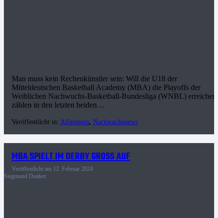
Man muss kein Rechenkünstler sein: Will die U18 der
Mitteldeutschen Basketball Academy (MBA) die Playoffs der
Weiblichen Nachwuchs-Basketball-Bundesliga (WNBL) erreichen
zählen in den letzten beiden…
Veröffentlicht in:
Allgemein
,
Nachwuchsnews
MBA SPIELT IM DERBY GROSS AUF
Veröffentlicht am
12. Februar 2024
Siegmund Dunker