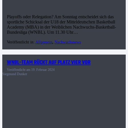
Playoffs oder Relegation? Am Sonntag entscheidet sich das
sportliche Schicksal der U18 der Mitteldeutschen Basketball
Academy (MBA) in der Weiblichen Nachwuchs-Basketball-
Bundesliga (WNBL). Um 11.30 Uhr…
Veröffentlicht in:
Allgemein
,
Nachwuchsnews
WNBL-TEAM RÜCKT AUF PLATZ VIER VOR
Veröffentlicht am
19. Februar 2024
Siegmund Dunker