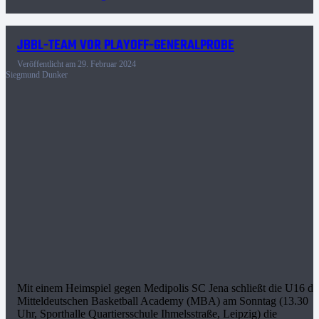
JBBL-TEAM VOR PLAYOFF-GENERALPROBE
Veröffentlicht am
29. Februar 2024
Siegmund Dunker
Mit einem Heimspiel gegen Medipolis SC Jena schließt die U16 de
Mitteldeutschen Basketball Academy (MBA) am Sonntag (13.30
Uhr, Sporthalle Quartiersschule Ihmelsstraße, Leipzig) die