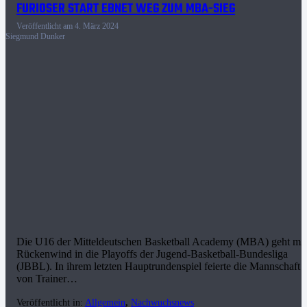
FURIOSER START EBNET WEG ZUM MBA-SIEG
Veröffentlicht am
4. März 2024
Siegmund Dunker
Die U16 der Mitteldeutschen Basketball Academy (MBA) geht mit
Rückenwind in die Playoffs der Jugend-Basketball-Bundesliga
(JBBL). In ihrem letzten Hauptrundenspiel feierte die Mannschaft
von Trainer…
Veröffentlicht in:
Allgemein
,
Nachwuchsnews