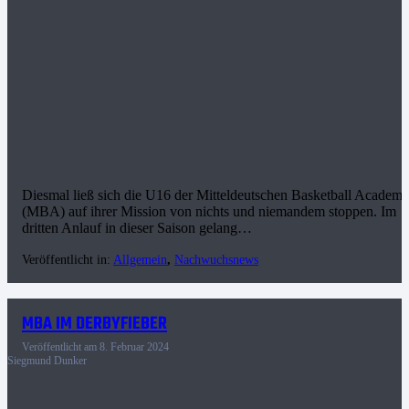
Diesmal ließ sich die U16 der Mitteldeutschen Basketball Academ
(MBA) auf ihrer Mission von nichts und niemandem stoppen. Im
dritten Anlauf in dieser Saison gelang…
Veröffentlicht in:
Allgemein
,
Nachwuchsnews
MBA IM DERBYFIEBER
Veröffentlicht am
8. Februar 2024
Siegmund Dunker