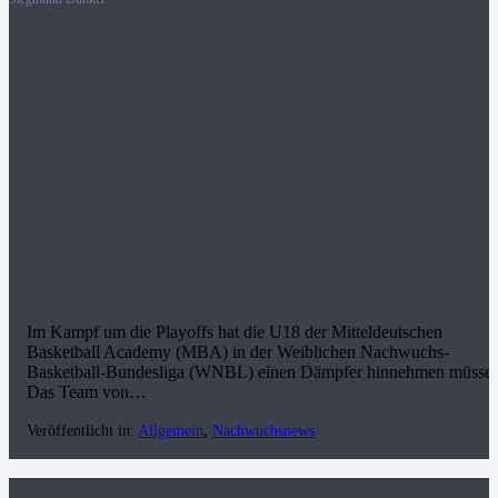
Im Kampf um die Playoffs hat die U18 der Mitteldeutschen
Basketball Academy (MBA) in der Weiblichen Nachwuchs-
Basketball-Bundesliga (WNBL) einen Dämpfer hinnehmen müssen
Das Team von…
Veröffentlicht in:
Allgemein
,
Nachwuchsnews