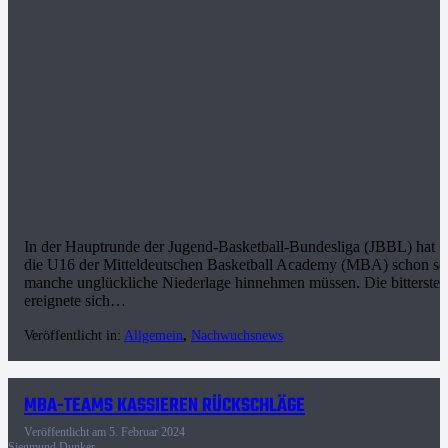
In der Hauptrunde der Jugend-Basketball-Bundesliga (JBBL) hat
die U16 der Mitteldeutschen Basketball Academy (MBA) schon so
manche unglückliche Niederlage hinnehmen müssen. Die bitterste
ereignete sich…
Veröffentlicht in:
Allgemein
,
Nachwuchsnews
MBA-TEAMS KASSIEREN RÜCKSCHLÄGE
Veröffentlicht am
5. Februar 2024
Siegmund Dunker