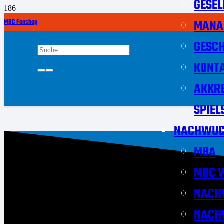
GESEL
MANA
MBC Fanshop
GESCH
KONT
AKKRE
SPIEL
NACHWUC
MBA
MBC W
NACH
NACH