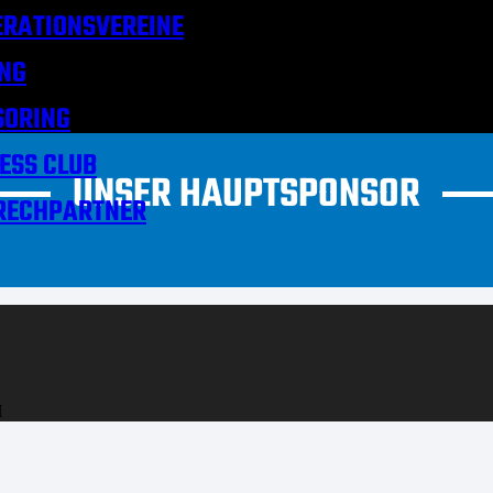
RATIONSVEREINE
NG
SORING
ESS CLUB
UNSER HAUPTSPONSOR
RECHPARTNER
H