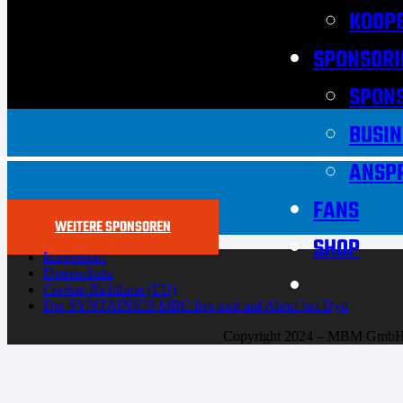
KOOPE
SPONSORI
SPON
BUSIN
ANSP
FANS
WEITERE SPONSOREN
SHOP
Impressum
Datenschutz
Cookie-Richtlinie (EU)
Der SYNTAINICS MBC live und auf Abruf bei Dyn
Copyright 2024 – MBM Gmb